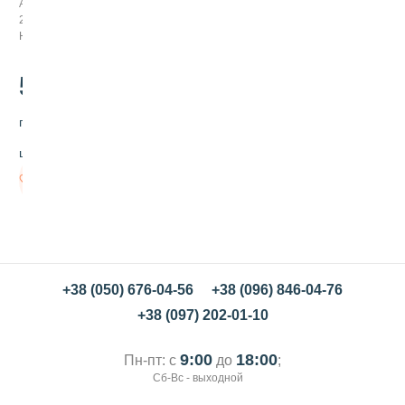
Арт:
и
243022
т
Нет в наличии
е
л
ь
5
.00
с
у
грн/
х
о
шт
й
с
Нет в
в
наличии
е
т
л
о
-
+38 (050) 676-04-56
+38 (096) 846-04-76
з
е
+38 (097) 202-01-10
л
е
н
9:00
18:00
Пн-пт: с
до
;
ы
Сб-Вс - выходной
й
,