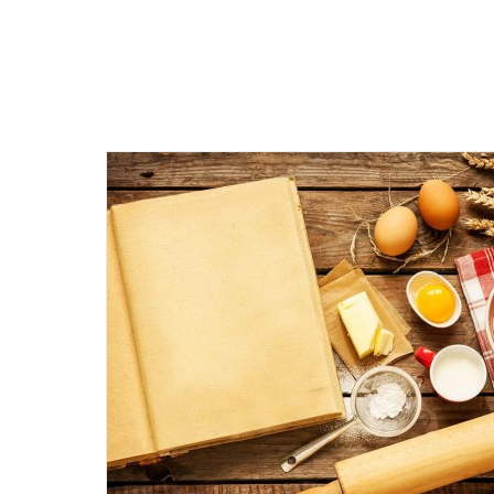
Укрпочта - заказ отправляется только по полной предоплат
Бесплатно при оформлении заказа на сумму от 2500 грн.*! То
Самовывоз -
ВРЕМЕННО НЕ ОСУЩЕСТВЛЯЕМ ДАННУЮ УСЛ
*Бесплатная доставка осуществляется только на отделение 
Сумма заказа должна составлять 2500 грн. с учетом всех де
Смс-сообщение с номером ТТН, по которому Вы можете отсле
Возврат или обмен товара ненадлежащего качества осуществ
На товар пока нет отзывов. Будьте
первым, кто даст свою оценку
Новая почта
ОПЛАТА
Минимальная стоимость заказа на сайте - 400 грн.