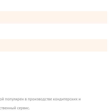
ой популярен в производстве кондитерских и
ственный сервис.
ой популярен в производстве кондитерских и
ы отправляются в понедельник, вторник и четверг. Отправка
ственный сервис.