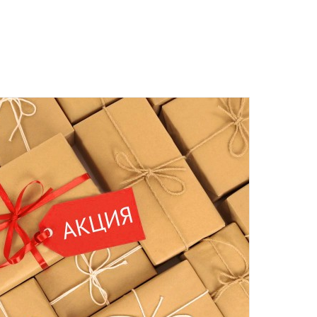
 среды включительно.
ент прессованных дрожжей и товары по оптовым ценам.
м, Вы получите на следующий день после отправки заказа.
отреблению, возврату и обмену не подлежат.
та
ботку моих персональных данных