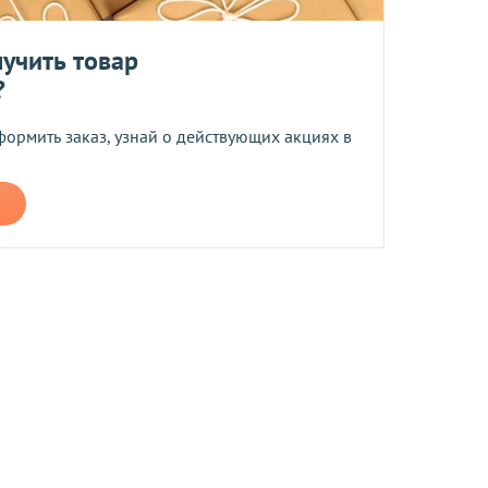
ером не более 10 мб
учить товар
?
формить заказ, узнай о действующих акциях в
 средств.