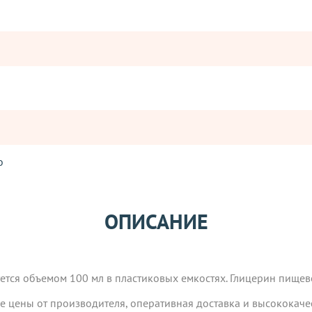
o
Оставьте отзыв
ется объемом 100 мл в пластиковых емкостях. Глицерин пищев
ОПИСАНИЕ
ператорами:
де цены от производителя, оперативная доставка и высококаче
ется объемом 100 мл в пластиковых емкостях. Глицерин пищев
вары с категории "
ОПТ
", отправляются за счет клиента! Заказ
ия оплаты.
де цены от производителя, оперативная доставка и высококаче