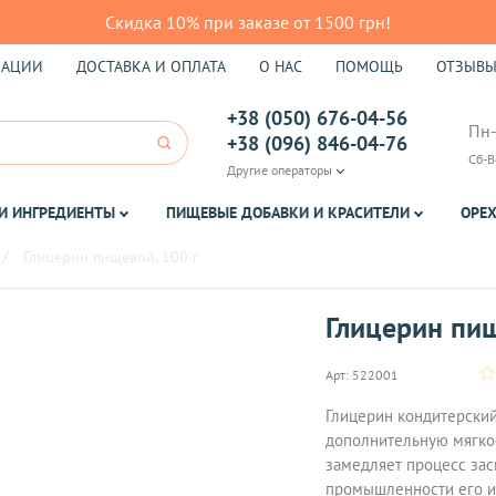
Скидка 10% при заказе от 1500 грн!
КАЦИИ
ДОСТАВКА И ОПЛАТА
О НАС
ПОМОЩЬ
ОТЗЫВ
+38 (050) 676-04-56
Пн-
+38 (096) 846-04-76
Сб-В
Другие операторы
И ИНГРЕДИЕНТЫ
ПИЩЕВЫЕ ДОБАВКИ И КРАСИТЕЛИ
ОРЕХ
Глицерин пищевой, 100 г
Глицерин пищ
Арт:
522001
Глицерин кондитерский
дополнительную мягкос
замедляет процесс зас
промышленности его ис