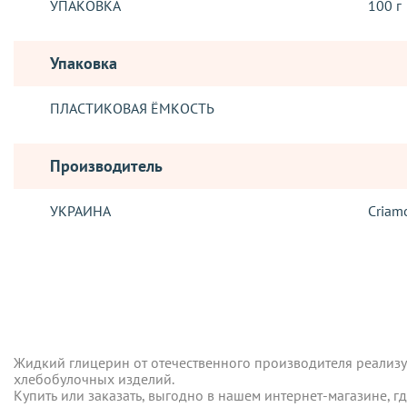
УПАКОВКА
100 г
Упаковка
ПЛАСТИКОВАЯ ЁМКОСТЬ
Производитель
УКРАИНА
Criam
Отзывы о товаре
ДОСТАВКА
Жидкий глицерин от отечественного производителя реализу
Отправка заказов, осуществляется такими логистическими о
хлебобулочных изделий.
Новая Почта
Купить или заказать, выгодно в нашем интернет-магазине, г
Жидкий глицерин от отечественного производителя реализу
Бесплатно при оформлении заказа на сумму от 2500 грн.*! То
хлебобулочных изделий.
осуществляется в течение 5-ти дней с момента подтвержден
Купить или заказать, выгодно в нашем интернет-магазине, г