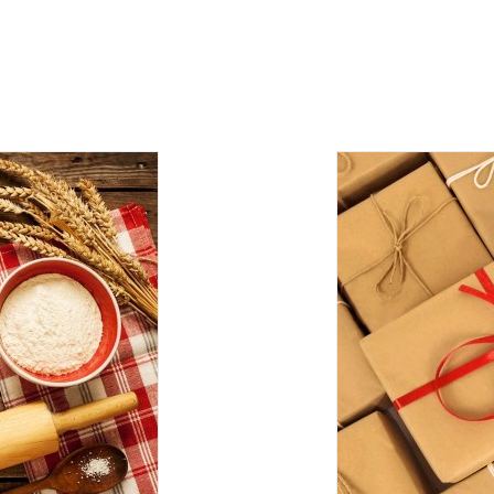
е, один раз в неделю -
в четверг
.
Оплата должна поступить до
вары с категории "
ОПТ
", отправляются за счет клиента!
УГУ
логистического оператора и не распространяется на ассортим
йствующих скидок.
дить статус доставки Вашего заказа логистическим операторо
ляется в течение 14 дней. Пищевые продукты, пригодные к уп
Укрпош
Я даю согласие на обра
Прикрепить фото