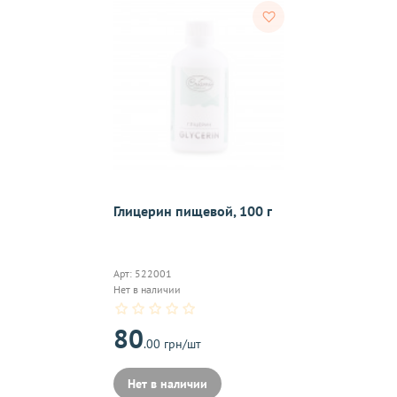
тветствии с требованиями законодательства. Возврат возможе
а товаров осуществляется по договоренности. Возврат/Обмен 
м же способом, которым была совершена оплата товара. 
Согл
надлежащего качества, если они относятся к категориям, ука
 обмену
.
Глицерин пищевой, 100 г
On-line 
Арт: 522001
Виджет п
Нет в наличии
м.
оплаты,к
80
.00 грн/шт
Нет в наличии
на почту, после