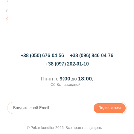
н
д
грн/кг
а
н
В
т
корзину
ф
и
с
т
а
ш
+38 (050) 676-04-56
+38 (096) 846-04-76
к
+38 (097) 202-01-10
а
9:00
18:00
Пн-пт: с
до
;
Сб-Вс - выходной
Подписаться
© Pekar-konditer 2026. Все права защищены