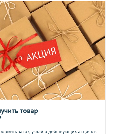
м, Вы получите на следующий день после отправки заказа.
отреблению, возврату и обмену не подлежат.
та
ботку моих персональных данных
ером не более 10 мб
учить товар
?
 средств.
формить заказ, узнай о действующих акциях в