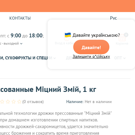
Рус
Ы
КОНТАКТЫ
9:00
18:00
Давайте українською?
пт: с
до
;
0
0
Вход в кабинет
с - выходной
Избранное
Корзина
Давайте!
Залишити р*сійську
И, СУХОФРУКТЫ И СПЕЦИИ
ДЕКОР
ЧАЙ
ОПТ
ованные Міцний Змій, 1 кг
(0 отзывов)
Наличие:
Нет в наличии
льной технологии дрожжи прессованные "Міцний Змій"
 при домашнем изготовлении спиртных напитков.
ивности дрожжей-сахаромицетов, удается значительно
цесс брожения и сократить время приготовления