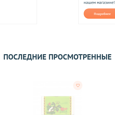
нашем магазине!
Подробнее
его качества согласно Закону
«О защите прав потребителей»
.
 получения товара покупателем.
ПОСЛЕДНИЕ ПРОСМОТРЕННЫЕ
ости.
тветствии с требованиями законодательства. Возврат возможе
а товаров осуществляется по договоренности. Возврат/Обмен 
м же способом, которым была совершена оплата товара. 
Согл
надлежащего качества, если они относятся к категориям, ука
 обмену
.