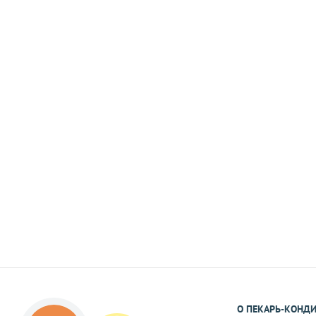
Наличными
При самовывозе или доставке курьеро
На карту Приват Банка.
Реквизиты Вы получите в виде смс или 
подтверждения Вами заказа.
О ПЕКАРЬ-КОНД