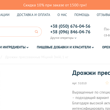
Скидка 10% при заказе от 1500 грн!
КАЦИИ
ДОСТАВКА И ОПЛАТА
О НАС
ПОМОЩЬ
ОТЗЫВ
+38 (050) 676-04-56
Пн-
+38 (096) 846-04-76
Сб-В
Другие операторы
И ИНГРЕДИЕНТЫ
ПИЩЕВЫЕ ДОБАВКИ И КРАСИТЕЛИ
ОРЕХ
Дрожжи прессованные Міцний Змій, 1 кг
Дрожжи пресс
Арт:
51010
Выращенные по специа
– подходящий вариант
Благодаря высокой акт
интенсифицировать про