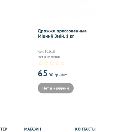
On-line 
Дрожжи прессованные
Міцний Змій, 1 кг
Виджет п
м.
оплаты,к
Арт: 51010
Нет в наличии
65
.00 грн/шт
на почту, после
Нет в наличии
ИТЕР
МАГАЗИН
КОНТАКТЫ