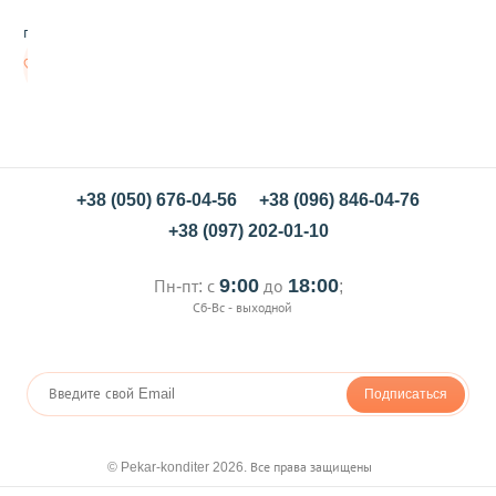
о
грн/шт
р
п
Нет в
и
наличии
щ
е
в
о
й
М
+38 (050) 676-04-56
+38 (096) 846-04-76
у
+38 (097) 202-01-10
с
к
а
9:00
18:00
Пн-пт: с
до
;
т
Сб-Вс - выходной
У
к
р
а
Подписаться
с
а
,
5
© Pekar-konditer 2026. Все права защищены
г