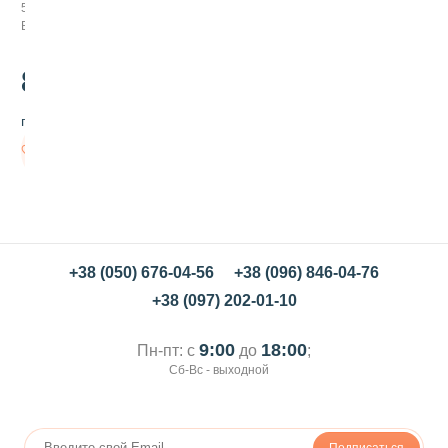
т
53008
и
В наличии
н
л
и
85
.00
с
т
грн/шт
о
в
В
о
корзину
й
,
5
0
г
+38 (050) 676-04-56
+38 (096) 846-04-76
+38 (097) 202-01-10
9:00
18:00
Пн-пт: с
до
;
Сб-Вс - выходной
Подписаться