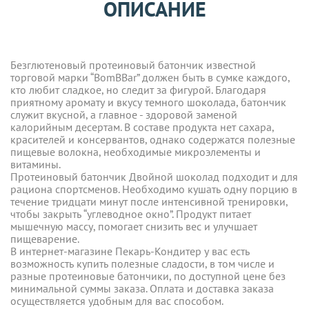
ОПИСАНИЕ
Безглютеновый протеиновый батончик известной
торговой марки “BomBBar” должен быть в сумке каждого,
кто любит сладкое, но следит за фигурой. Благодаря
приятному аромату и вкусу темного шоколада, батончик
служит вкусной, а главное - здоровой заменой
калорийным десертам. В составе продукта нет сахара,
красителей и консервантов, однако содержатся полезные
пищевые волокна, необходимые микроэлементы и
витамины.
Протеиновый батончик Двойной шоколад подходит и для
рациона спортсменов. Необходимо кушать одну порцию в
течение тридцати минут после интенсивной тренировки,
чтобы закрыть “углеводное окно”. Продукт питает
мышечную массу, помогает снизить вес и улучшает
пищеварение.
В интернет-магазине Пекарь-Кондитер у вас есть
возможность купить полезные сладости, в том числе и
разные протеиновые батончики, по доступной цене без
минимальной суммы заказа. Оплата и доставка заказа
осуществляется удобным для вас способом.