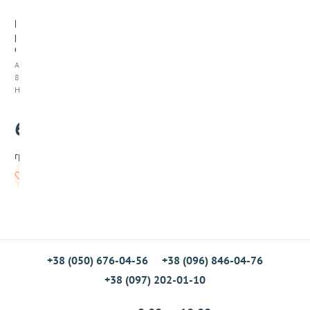
П
р
о
т
Арт:
е
861004
и
Нет в наличии
н
о
64
в
.00
ы
й
грн/шт
б
а
Нет в
т
наличии
о
н
ч
и
к
Д
+38 (050) 676-04-56
+38 (096) 846-04-76
в
+38 (097) 202-01-10
о
й
н