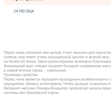
24 МЕСЯЦА
Отзывы о товаре
ДОСТАВКА
Перец чили, молотый или целый, стоит заказать для пригото
Отправка заказов, осуществляется такими логистическими о
комков, она имеет очень насыщенный аромат и жгучий вкус.
их более 60 типов. Такое разнообразие возможно благодаря
Новая Почта
Перец чили, молотый или целый, стоит заказать для пригото
Бесплатно при оформлении заказа на сумму от 2500 грн.*! То
Уникальный вкус специи придает большое содержание капсаи
комков, она имеет очень насыщенный аромат и жгучий вкус.
осуществляется в течение 5-ти дней с момента подтвержден
а самый жгучий перец – кайенский.
их более 60 типов. Такое разнообразие возможно благодаря
Уникальный вкус специи придает большое содержание капсаи
Укрпочта - заказ отправляется только по полной предоплат
а самый жгучий перец – кайенский.
Полезные свойства
Полезные свойства
Бесплатно при оформлении заказа на сумму от 2500 грн.*! То
Перец чили является хорошим природным антибиотиком и ан
нарушению обмена холестерина. Чтобы дольше сохранить по
Перец чили является хорошим природным антибиотиком и ан
Самовывоз -
ВРЕМЕННО НЕ ОСУЩЕСТВЛЯЕМ ДАННУЮ УСЛ
Интернет-магазин Пекарь-Кондитер предлагает купить перец
нарушению обмена холестерина. Чтобы дольше сохранить по
системы или банковской карты.
*Бесплатная доставка осуществляется только на отделение 
Интернет-магазин Пекарь-Кондитер предлагает купить перец
Сумма заказа должна составлять 2500 грн. с учетом всех де
системы или банковской карты.