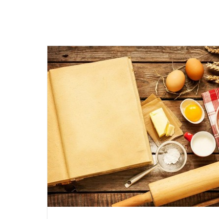
Смс-сообщение с номером ТТН, по которому Вы можете отсле
Возврат или обмен товара ненадлежащего качества осуществ
На товар пока нет отзывов. Будьте
первым, кто даст свою оценку
Новая почта
ОПЛАТА
Минимальная стоимость заказа на сайте - 400 грн.
Заказы, оформленные в нашем магазине, Вы можете оплати
• На карту ПриватБанка по реквизитам, которые будут отпр
• Наложенным платежом при заказе на сумму от 500 грн (то
• Наличными или через терминал при получении товара в т
• При помощи системы мгновенных платежей LiqPay.
При оплате по реквизитам и через платежные системы банк