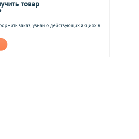
учить товар
?
формить заказ, узнай о действующих акциях в
н в течение 14 дней после получения (для товаров 
производится в случаях если товар не соответствует 
асно Закону 
«О защите прав потребителей»
, компания 
занным в действующем 
Перечне непродовольственных 