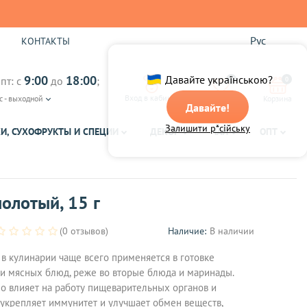
Рус
Ы
КОНТАКТЫ
9:00
18:00
Давайте українською?
пт: с
до
;
0
0
Вход в кабинет
с - выходной
Избранное
Корзина
Давайте!
Залишити р*сійську
И, СУХОФРУКТЫ И СПЕЦИИ
ДЕКОР
ЧАЙ
ОПТ
олотый, 15 г
(0 отзывов)
Наличие:
В наличии
в кулинарии чаще всего применяется в готовке
и мясных блюд, реже во вторые блюда и маринады.
о влияет на работу пищеварительных органов и
 укрепляет иммунитет и улучшает обмен веществ,