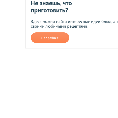
Не знаешь, что
приготовить?
Возврат и обмен
Здесь можно найти интересные идеи блюд, а 
своими любимыми рецептами!
Компания осуществляет возврат и обмен товаров надлежащ
Подробнее
Сроки возврата и обмена
Возврат и обмен товаров возможен в течение
14 дней
после
Обратная доставка товаров
осуществляется по договоренн
Условия возврата для товаров надлежащего качества
Компания осуществляет возврат и обмен этого товара в соо
надлежащего и ненадлежащего качества). Обратная доставк
заявленному в описании качеству. Деньги возвращаются те
может отказать потребителю в обмене и возврате товаров 
товаров надлежащего качества, не подлежащих возврату и