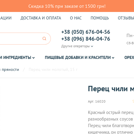
Скидка 10% при заказе от 1500 грн!
КАЦИИ
ДОСТАВКА И ОПЛАТА
О НАС
ПОМОЩЬ
ОТЗЫВ
+38 (050) 676-04-56
Пн-
+38 (096) 846-04-76
Сб-В
Другие операторы
И ИНГРЕДИЕНТЫ
ПИЩЕВЫЕ ДОБАВКИ И КРАСИТЕЛИ
ОРЕХ
 пряности
Перец чили молотый, 15 г
Перец чили м
Арт:
16020
Красный острый перец 
разнообразных соусов 
Перец чили благотворн
кишечника, он отлично