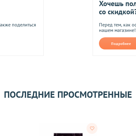
Хочешь пол
со скидкой
также поделиться
Перед тем, как о
нашем магазине!
его качества согласно Закону
«О защите прав потребителей»
.
Подробнее
 получения товара покупателем.
ости.
ПОСЛЕДНИЕ ПРОСМОТРЕННЫЕ
тветствии с требованиями законодательства. Возврат возможе
а товаров осуществляется по договоренности. Возврат/Обмен 
м же способом, которым была совершена оплата товара. 
Согл
надлежащего качества, если они относятся к категориям, ука
 обмену
.