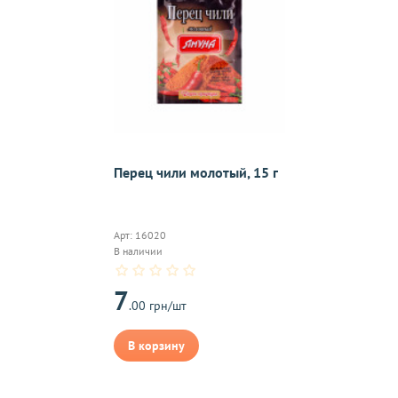
On-line 
Виджет п
м.
оплаты,к
Перец чили молотый, 15 г
на почту, после
Арт: 16020
В наличии
7
.00 грн/шт
В корзину