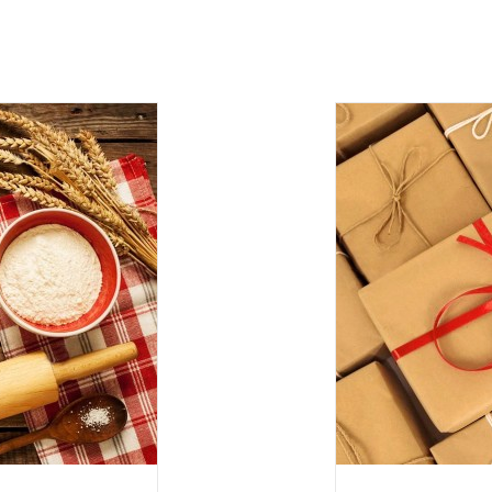
дить статус доставки Вашего заказа логистическим операторо
ляется в течение 14 дней. Пищевые продукты, пригодные к уп
Укрпош
Я даю согласие на обра
Прикрепить фото
В формате jpg, png, разм
ть следующим образом:
авлены Вам после звонка нашего менеджера.
лько при отправке Новой почтой).
очках самовывоза.
Оставить отзыв
ом может удерживаться комиссия за услуги перевода денежных