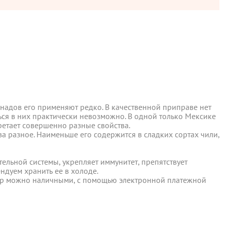
инадов его применяют редко. В качественной приправе нет
ться в них практически невозможно. В одной только Мексике
бретает совершенно разные свойства.
инадов его применяют редко. В качественной приправе нет
ы отправляются в понедельник, вторник и четверг. Отправка
а разное. Наименьше его содержится в сладких сортах чили,
ться в них практически невозможно. В одной только Мексике
бретает совершенно разные свойства.
а разное. Наименьше его содержится в сладких сортах чили,
 среды включительно.
льной системы, укрепляет иммунитет, препятствует
дуем хранить ее в холоде.
льной системы, укрепляет иммунитет, препятствует
овар можно наличными, с помощью электронной платежной
дуем хранить ее в холоде.
ент прессованных дрожжей и товары по оптовым ценам.
овар можно наличными, с помощью электронной платежной