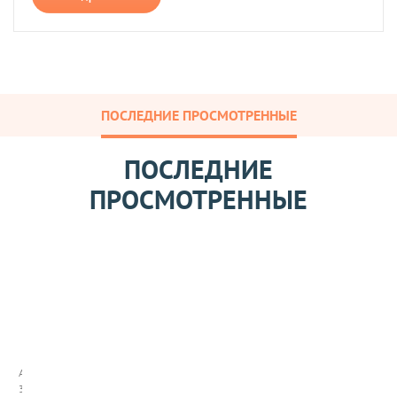
ПОСЛЕДНИЕ ПРОСМОТРЕННЫЕ
ПОСЛЕДНИЕ
ПРОСМОТРЕННЫЕ
Г
о
р
ч
Арт:
и
345001