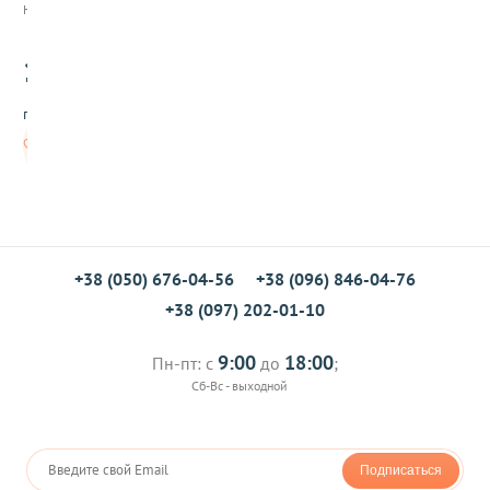
ч
Нет в наличии
н
ы
19
й
.00
п
о
грн/шт
р
о
Нет в
ш
наличии
о
к
,
1
0
0
+38 (050) 676-04-56
+38 (096) 846-04-76
г
+38 (097) 202-01-10
9:00
18:00
Пн-пт: с
до
;
Сб-Вс - выходной
Подписаться