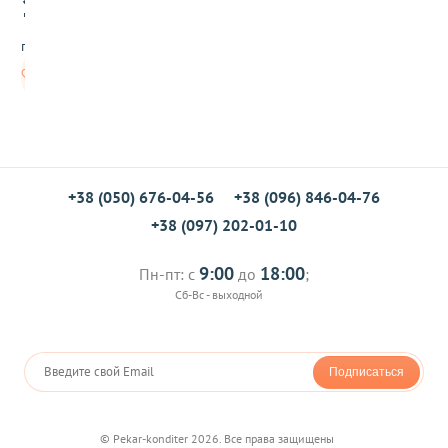
13
.00
р
ы
грн/шт
б
е
В
,
корзину
3
0
г
+38 (050) 676-04-56
+38 (096) 846-04-76
+38 (097) 202-01-10
9:00
18:00
Пн-пт: с
до
;
Сб-Вс - выходной
Подписаться
© Pekar-konditer 2026. Все права защищены