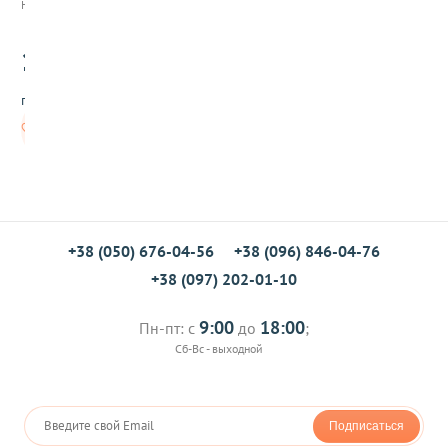
Нет в наличии
H
e
120
i
.00
n
z
грн/шт
н
е
Нет в
ж
наличии
н
ы
й
4
5
5
+38 (050) 676-04-56
+38 (096) 846-04-76
г
+38 (097) 202-01-10
9:00
18:00
Пн-пт: с
до
;
Сб-Вс - выходной
Подписаться