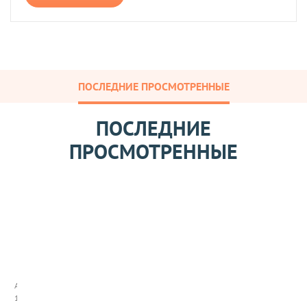
ПОСЛЕДНИЕ ПРОСМОТРЕННЫЕ
ПОСЛЕДНИЕ
ПРОСМОТРЕННЫЕ
К
е
т
ч
Арт:
у
1081007
п