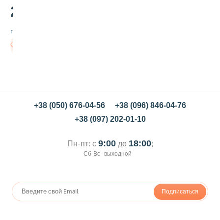
29
а
.00
с
н
грн/шт
а
я
Нет в
ш
наличии
а
п
о
ч
к
а
+38 (050) 676-04-56
+38 (096) 846-04-76
С
+38 (097) 202-01-10
Т
О
П
Пн-пт: с
9:00
до
18:00
;
У
Сб-Вс - выходной
Д
О
В
,
Подписаться
2
0
0