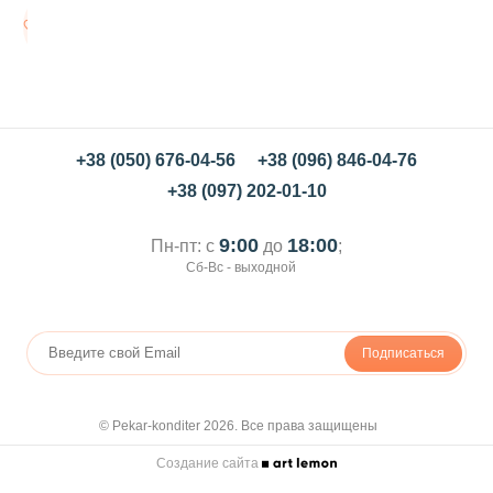
ы
й
В
м
корзину
о
л
о
т
ы
й
+38 (050) 676-04-56
+38 (096) 846-04-76
+38 (097) 202-01-10
9:00
18:00
Пн-пт: с
до
;
Сб-Вс - выходной
Подписаться
© Pekar-konditer 2026. Все права защищены
Создание сайта