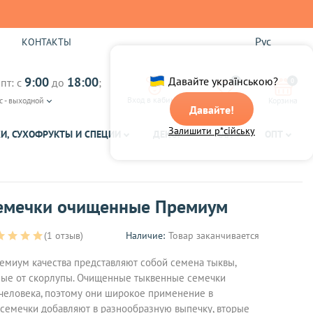
Рус
Ы
КОНТАКТЫ
9:00
18:00
Давайте українською?
пт: с
до
;
0
0
Вход в кабинет
с - выходной
Избранное
Корзина
Давайте!
Залишити р*сійську
И, СУХОФРУКТЫ И СПЕЦИИ
ДЕКОР
ЧАЙ
ОПТ
емечки очищенные Премиум
(1 отзыв)
Наличие:
Товар заканчивается
миум качества представляют собой семена тыквы,
ые от скорлупы. Очищенные тыквенные семечки
человека, поэтому они широкое применение в
 семечки добавляют в разнообразную выпечку, вторые