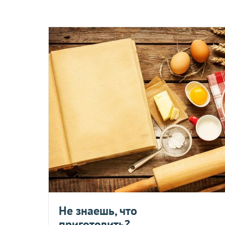
Сроки возврата и обмена
Возврат и обмен товаров возможен в течение
14 дней
после
Обратная доставка товаров
осуществляется по договоренн
Условия возврата для товаров надлежащего качества
Компания осуществляет возврат и обмен этого товара в соо
надлежащего и ненадлежащего качества). Обратная доставк
заявленному в описании качеству. Деньги возвращаются те
может отказать потребителю в обмене и возврате товаров 
товаров надлежащего качества, не подлежащих возврату и
Наличными
Не знаешь, что
При самовывозе или доставке курьеро
приготовить?