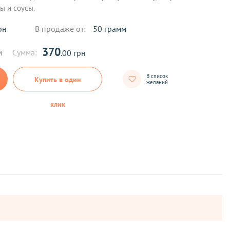
ы и соусы.
рн
В продаже от:
50 грамм
370
м
Сумма:
.00 грн
В список
Купить в один
желаний
клик