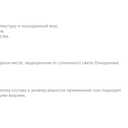
текстуру и насыщенный вкус.
ботку моих персональных данных
в.
текстуру и насыщенный вкус.
ства.
в.
ером не более 10 мб
ства.
ладном месте, защищённом от солнечного света. Очищенные
ладном месте, защищённом от солнечного света. Очищенные
 средств.
атому составу и универсальности применения они подходят
атому составу и универсальности применения они подходят
ными жирами.
ными жирами.