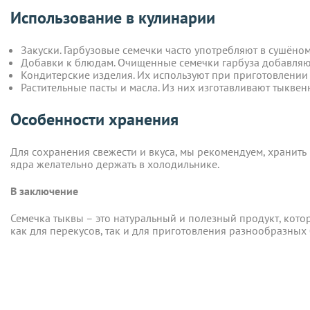
Использование в кулинарии
Закуски. Гарбузовые семечки часто употребляют в сушёно
Добавки к блюдам. Очищенные семечки гарбуза добавляют 
ОПЛАТА
Кондитерские изделия. Их используют при приготовлении 
Закуски. Гарбузовые семечки часто употребляют в сушёно
Добавки к блюдам. Очищенные семечки гарбуза добавляют 
Растительные пасты и масла. Из них изготавливают тыквен
Минимальная стоимость заказа на сайте - 400 грн.
Кондитерские изделия. Их используют при приготовлении 
Растительные пасты и масла. Из них изготавливают тыквен
Заказы, оформленные в нашем магазине, Вы можете оплати
Особенности хранения
Особенности хранения
• На карту ПриватБанка по реквизитам, которые будут отпр
• Наложенным платежом при заказе на сумму от 500 грн (то
Для сохранения свежести и вкуса, мы рекомендуем, хранить
• Наличными или через терминал при получении товара в т
ядра желательно держать в холодильнике.
Для сохранения свежести и вкуса, мы рекомендуем, хранить
• При помощи системы мгновенных платежей LiqPay.
ядра желательно держать в холодильнике.
При оплате по реквизитам и через платежные системы банк
В заключение
В заключение
Семечка тыквы – это натуральный и полезный продукт, кото
Семечка тыквы – это натуральный и полезный продукт, кото
Возврат и обмен
как для перекусов, так и для приготовления разнообразн
как для перекусов, так и для приготовления разнообразн
Компания осуществляет возврат и обмен товаров надлежащ