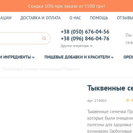
Скидка 10% при заказе от 1500 грн!
КАЦИИ
ДОСТАВКА И ОПЛАТА
О НАС
ПОМОЩЬ
ОТЗЫВ
+38 (050) 676-04-56
Пн-
+38 (096) 846-04-76
Сб-В
Другие операторы
И ИНГРЕДИЕНТЫ
ПИЩЕВЫЕ ДОБАВКИ И КРАСИТЕЛИ
ОРЕХ
Тыквенные семечки очищенные Премиум
Тыквенные с
Арт:
279002
Тыквенные семечки Пре
которые были очищенн
полезны для здоровья 
кулинарии. Гарбузовые