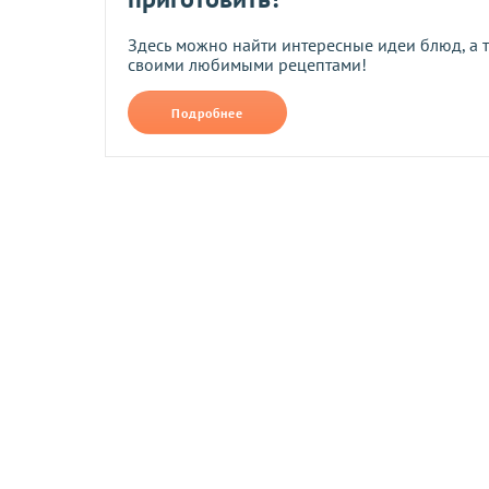
Здесь можно найти интересные идеи блюд, а 
своими любимыми рецептами!
На карту Приват Банка.
Реквизиты Вы получите в виде смс или 
Подробнее
подтверждения Вами заказа.