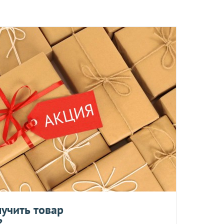
н в течение 14 дней после получения (для товаров 
производится в случаях если товар не соответствует 
асно Закону 
«О защите прав потребителей»
, компания 
занным в действующем 
Перечне непродовольственных 
оплата картой - LiqPay
учить товар
оддерживает новую технологию мгновенной
?
оторая позволяет Вам оплачивать покупки в один клик