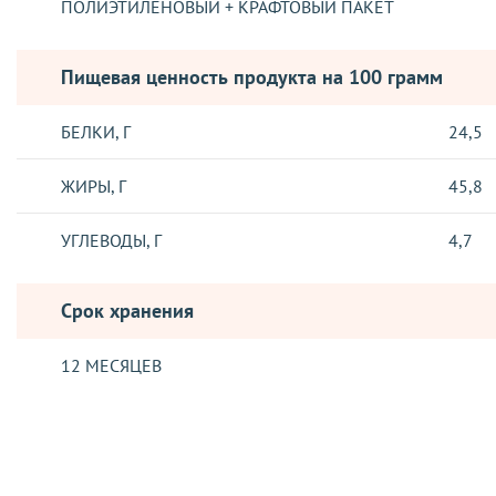
ПОЛИЭТИЛЕНОВЫЙ + КРАФТОВЫЙ ПАКЕТ
Пищевая ценность продукта на 100 грамм
БЕЛКИ, Г
24,5
ЖИРЫ, Г
45,8
УГЛЕВОДЫ, Г
4,7
Срок хранения
12 МЕСЯЦЕВ
Отзывы о товаре
ДОСТАВКА
Отправка заказов, осуществляется такими логистическими о