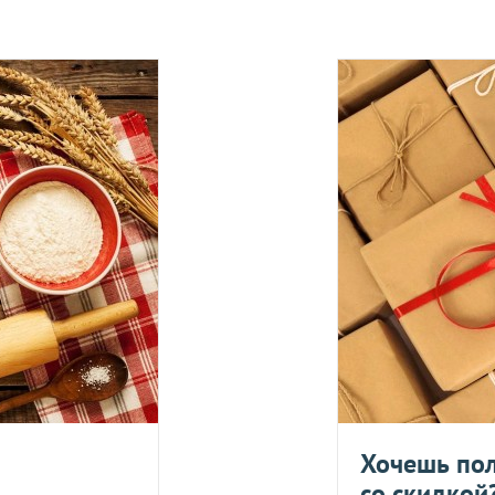
 получения товара покупателем.
ости.
тветствии с требованиями законодательства. Возврат возможе
а товаров осуществляется по договоренности. Возврат/Обмен 
м же способом, которым была совершена оплата товара. 
Согл
надлежащего качества, если они относятся к категориям, ука
 обмену
.
On-line 
Хочешь пол
Виджет п
м.
со скидкой
оплаты,к