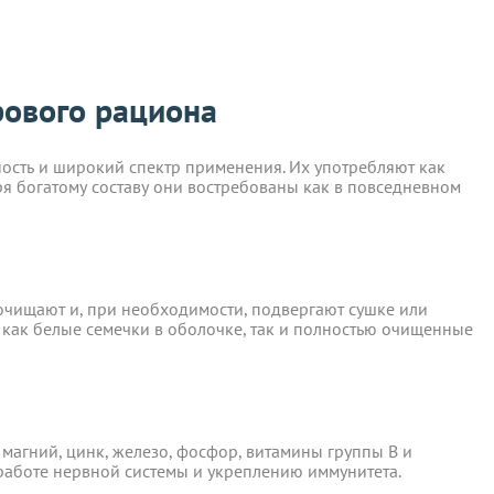
рового рациона
ы отправляются в понедельник, вторник и четверг. Отправка
ость и широкий спектр применения. Их употребляют как
ря богатому составу они востребованы как в повседневном
рового рациона
 среды включительно.
ость и широкий спектр применения. Их употребляют как
ря богатому составу они востребованы как в повседневном
 очищают и, при необходимости, подвергают сушке или
как белые семечки в оболочке, так и полностью
ент прессованных дрожжей и товары по оптовым ценам.
 очищают и, при необходимости, подвергают сушке или
м, Вы получите на следующий день после отправки заказа.
 как белые семечки в оболочке, так и полностью очищенные
отреблению, возврату и обмену не подлежат.
 магний, цинк, железо, фосфор, витамины группы B и
работе нервной системы и укреплению иммунитета.
 магний, цинк, железо, фосфор, витамины группы B и
та
работе нервной системы и укреплению иммунитета.