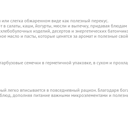
м или слегка обжаренном виде как полезный перекус.
в салаты, каши, йогурты, мюсли и выпечку, придавая блюдам 
Я даю согласие на обра
хлебобулочных изделий, десертов и энергетических батончико
м или слегка обжаренном виде как полезный перекус.
в салаты, каши, йогурты, мюсли и выпечку, придавая блюдам 
ное масло и пасты, которые ценятся за аромат и полезные свой
Прикрепить фото
хлебобулочных изделий, десертов и энергетических батончико
В формате jpg, png, разм
ное масло и пасты, которые ценятся за аромат и полезные свой
ть следующим образом:
авлены Вам после звонка нашего менеджера.
лько при отправке Новой почтой).
 гарбузовые семечки в герметичной упаковке, в сухом и прох
очках самовывоза.
 гарбузовые семечки в герметичной упаковке, в сухом и прох
Оставить отзыв
ом может удерживаться комиссия за услуги перевода денежных
рый легко вписывается в повседневный рацион. Благодаря бог
рый легко вписывается в повседневный рацион. Благодаря бог
ых блюд, дополняя питание важными микроэлементами и полез
ых блюд, дополняя питание важными микроэлементами и полез
его качества согласно Закону
«О защите прав потребителей»
.