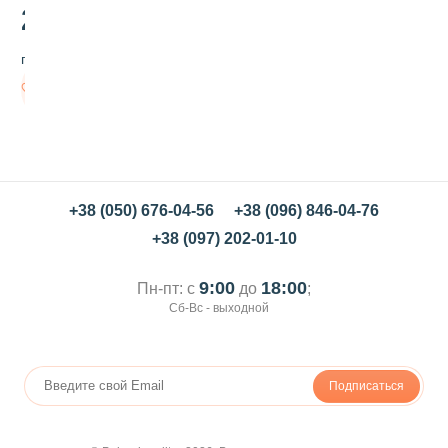
а
27
.00
т
о
грн/шт
р
п
В
и
корзину
щ
е
в
о
й
В
+38 (050) 676-04-56
+38 (096) 846-04-76
а
+38 (097) 202-01-10
н
и
л
9:00
18:00
Пн-пт: с
до
;
ь
Сб-Вс - выходной
У
к
р
а
Подписаться
с
а
,
5