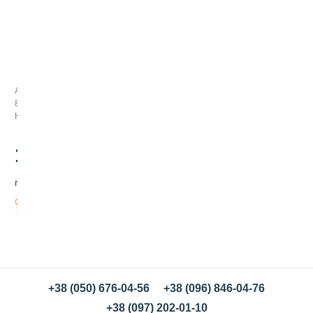
Н
а
п
и
Арт:
т
898005
о
Нет в наличии
к
N
a
146
.00
t
u
грн/шт
m
i
Нет в
р
наличии
и
с
о
в
ы
й
+38 (050) 676-04-56
+38 (096) 846-04-76
с
+38 (097) 202-01-10
к