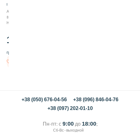
п
и
Арт:
т
898001
о
Нет в наличии
к
N
132
a
.00
t
u
грн/шт
m
i
Нет в
о
наличии
в
с
я
н
ы
й
+38 (050) 676-04-56
+38 (096) 846-04-76
б
+38 (097) 202-01-10
е
з
г
Пн-пт: с
9:00
до
18:00
;
л
Сб-Вс - выходной
ю
т