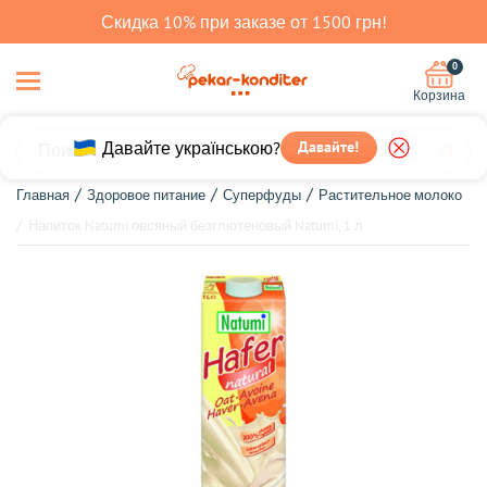
Скидка 10% при заказе от 1500 грн!
0
Корзина
Давайте українською?
Давайте!
Главная
Здоровое питание
Суперфуды
Растительное молоко
Напиток Natumi овсяный безглютеновый Natumi, 1 л