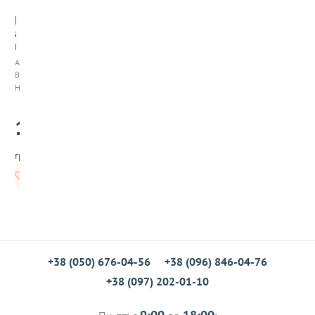
М
а
к
а
Арт:
р
894006
о
Нет в наличии
н
ы
169
п
.00
е
н
грн/шт
н
е
Нет в
и
наличии
з
ч
е
ч
е
в
+38 (050) 676-04-56
+38 (096) 846-04-76
и
+38 (097) 202-01-10
ц
ы
ж