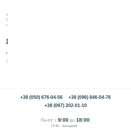
р
а
с
Арт:
и
542007
т
Нет в наличии
е
л
ь
80
.00
г
е
грн/шт
л
е
Нет в
в
наличии
ы
й
м
е
т
а
+38 (050) 676-04-56
+38 (096) 846-04-76
л
+38 (097) 202-01-10
л
и
к
9:00
18:00
Пн-пт: с
до
;
П
Сб-Вс - выходной
у