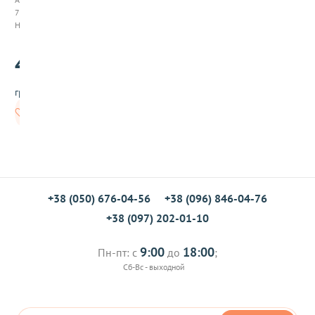
и
794191
т
Нет в наличии
е
р
430
с
.00
ь
к
грн/шт
и
й
Нет в
н
наличии
а
п
о
л
н
и
+38 (050) 676-04-56
+38 (096) 846-04-76
т
+38 (097) 202-01-10
е
л
ь
9:00
18:00
Пн-пт: с
до
;
"
Сб-Вс - выходной
А
м
а
р