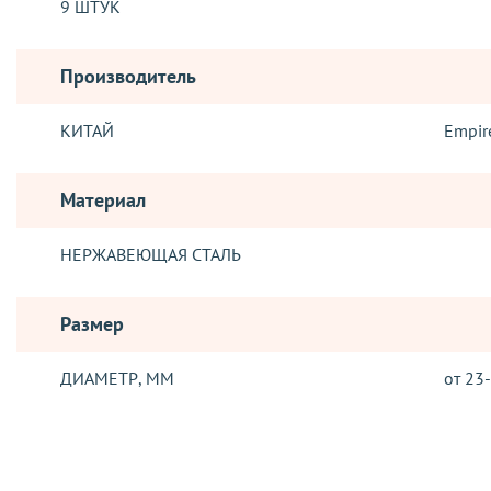
9 ШТУК
Производитель
КИТАЙ
Empir
Материал
НЕРЖАВЕЮЩАЯ СТАЛЬ
Размер
ДИАМЕТР, ММ
от 23
Отзывы о товаре
ДОСТАВКА
Отправка заказов, осуществляется такими логистическими о