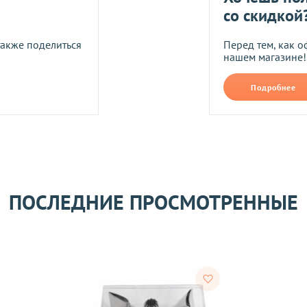
со скидкой
Я даю согласие на обра
также поделиться
Перед тем, как о
нашем магазине!
Прикрепить фото
В формате jpg, png, разм
Подробнее
ть следующим образом:
авлены Вам после звонка нашего менеджера.
лько при отправке Новой почтой).
очках самовывоза.
Оставить отзыв
ом может удерживаться комиссия за услуги перевода денежных
ПОСЛЕДНИЕ ПРОСМОТРЕННЫЕ
его качества согласно Закону
«О защите прав потребителей»
.