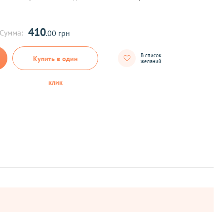
410
Сумма:
.00 грн
В список
Купить в один
желаний
клик