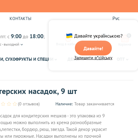
Рус
Ы
КОНТАКТЫ
9:00
18:00
Давайте українською?
пт: с
до
;
0
0
Вход в кабинет
с - выходной
Избранное
Корзина
Давайте!
Залишити р*сійську
И, СУХОФРУКТЫ И СПЕЦИИ
ДЕКОР
ЧАЙ
ОПТ
ерских насадок, 9 шт
(0 отзывов)
Наличие:
Товар заканчивается
садок для кондитерских мешков - это упаковка из 9
омощью можно выполнить из крема разнообразные
а,лепестки, бордюр, рюш, звезда. Такой декор украсит
рты или пирожные. Насадки выполнены из прочной