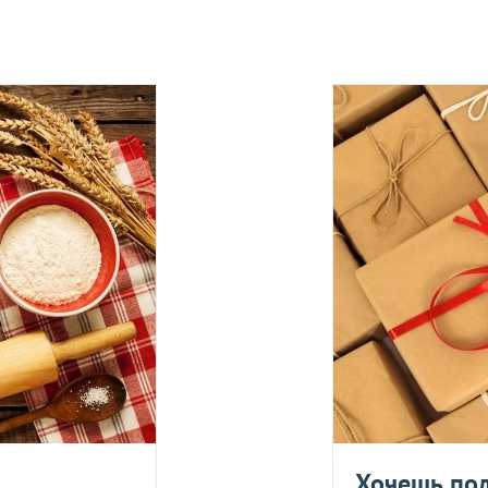
вары с категории "
ОПТ
", отправляются за счет клиента! Заказ
ия оплаты.
е, один раз в неделю -
в четверг
.
Оплата должна поступить до
вары с категории "
ОПТ
", отправляются за счет клиента!
УГУ
логистического оператора и не распространяется на ассортим
йствующих скидок.
дить статус доставки Вашего заказа логистическим операторо
ляется в течение 14 дней. Пищевые продукты, пригодные к уп
Укрпош
Хочешь пол