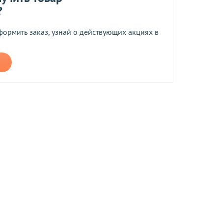
?
ботку моих персональных данных
формить заказ, узнай о действующих акциях в
ером не более 10 мб
 средств.