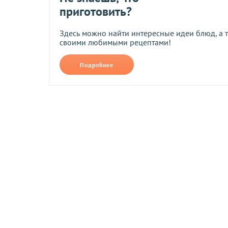
приготовить?
ОПЛАТА
Здесь можно найти интересные идеи блюд, а 
своими любимыми рецептами!
Минимальная стоимость заказа на сайте - 400 грн.
Подробнее
Заказы, оформленные в нашем магазине, Вы можете оплати
• На карту ПриватБанка по реквизитам, которые будут отпр
• Наложенным платежом при заказе на сумму от 500 грн (то
• Наличными или через терминал при получении товара в т
• При помощи системы мгновенных платежей LiqPay.
При оплате по реквизитам и через платежные системы банк
Возврат и обмен
Компания осуществляет возврат и обмен товаров надлежащ