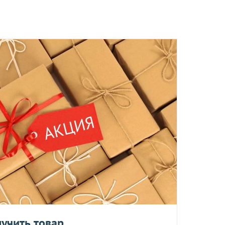
ы отправляются в понедельник, вторник и четверг. Отправка
 среды включительно.
ент прессованных дрожжей и товары по оптовым ценам.
м, Вы получите на следующий день после отправки заказа.
отреблению, возврату и обмену не подлежат.
та
учить товар