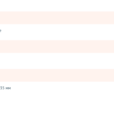
e
-35 мм
Оставьте отзыв
ператорами: