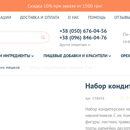
Скидка 10% при заказе от 1500 грн!
КАЦИИ
ДОСТАВКА И ОПЛАТА
О НАС
ПОМОЩЬ
ОТЗЫВ
+38 (050) 676-04-56
Пн-
+38 (096) 846-04-76
Сб-В
Другие операторы
И ИНГРЕДИЕНТЫ
ПИЩЕВЫЕ ДОБАВКИ И КРАСИТЕЛИ
ОРЕХ
ких мешков
Набор кондитерских насадок, 9 шт
Набор кондит
Арт:
538056
Набор кондитерских на
наконечников. С их п
фигуры: листики, травк
торты, капкейки, десе