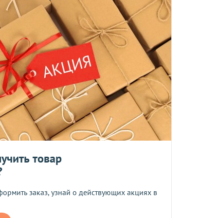
та
ботку моих персональных данных
ером не более 10 мб
учить товар
?
 средств.
формить заказ, узнай о действующих акциях в