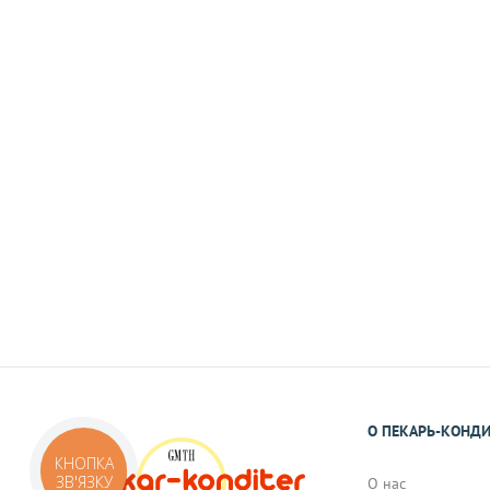
Наличными
При самовывозе или доставке курьеро
На карту Приват Банка.
Реквизиты Вы получите в виде смс или 
подтверждения Вами заказа.
О ПЕКАРЬ-КОНД
КНОПКА
ЗВ'ЯЗКУ
О нас