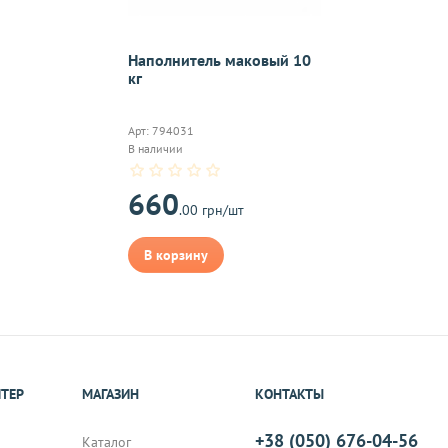
On-line 
Наполнитель маковый 10
кг
Виджет п
м.
оплаты,к
Арт: 794031
В наличии
660
.00 грн/шт
на почту, после
В корзину
ИТЕР
МАГАЗИН
КОНТАКТЫ
+38 (050) 676-04-56
Каталог