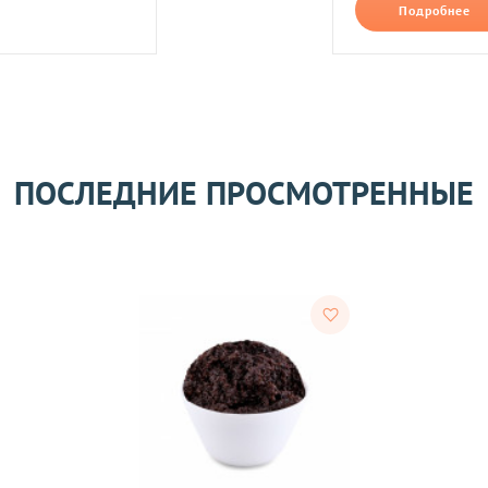
Подробнее
его качества согласно Закону
«О защите прав потребителей»
.
 получения товара покупателем.
ПОСЛЕДНИЕ ПРОСМОТРЕННЫЕ
ости.
тветствии с требованиями законодательства. Возврат возможе
а товаров осуществляется по договоренности. Возврат/Обмен 
м же способом, которым была совершена оплата товара. 
Согл
надлежащего качества, если они относятся к категориям, ука
 обмену
.