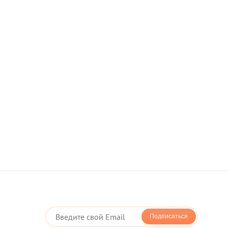
оплата картой - LiqPay
оддерживает новую технологию мгновенной
оторая позволяет Вам оплачивать покупки в один клик
Подписаться