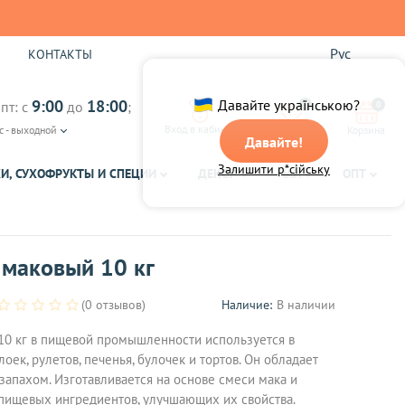
Рус
Ы
КОНТАКТЫ
9:00
18:00
Давайте українською?
пт: с
до
;
0
0
Вход в кабинет
с - выходной
Избранное
Корзина
Давайте!
Залишити р*сійську
И, СУХОФРУКТЫ И СПЕЦИИ
ДЕКОР
ЧАЙ
ОПТ
 маковый 10 кг
(0 отзывов)
Наличие:
В наличии
10 кг в пищевой промышленности используется в
лоек, рулетов, печенья, булочек и тортов. Он обладает
апахом. Изготавливается на основе смеси мака и
пищевых ингредиентов, улучшающих их свойства.