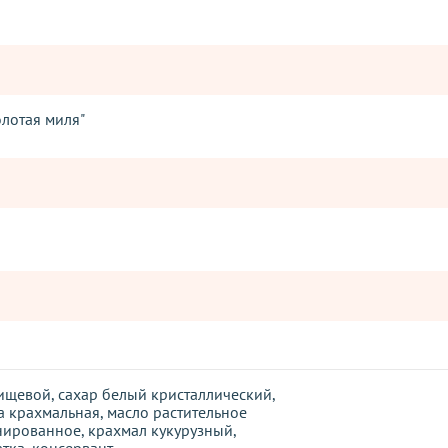
олотая миля"
ищевой, сахар белый кристаллический,
а крахмальная, масло растительное
ированное, крахмал кукурузный,
атка, консервант