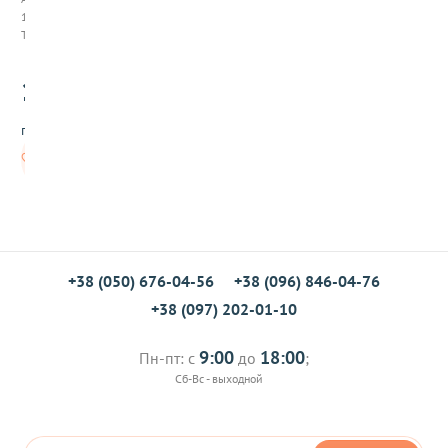
й
1102005
с
Товар заканчивается
к
и
130
й
.00
р
и
грн/шт
с
Б
В
а
корзину
с
м
а
т
и
,
+38 (050) 676-04-56
+38 (096) 846-04-76
1
+38 (097) 202-01-10
к
г
9:00
18:00
Пн-пт: с
до
;
Сб-Вс - выходной