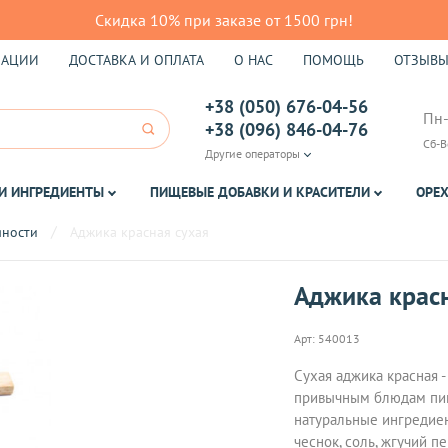
Скидка 10% при заказе от 1500 грн!
КАЦИИ
ДОСТАВКА И ОПЛАТА
О НАС
ПОМОЩЬ
ОТЗЫВ
+38 (050) 676-04-56
Пн-
+38 (096) 846-04-76
Сб-В
Другие операторы
И ИНГРЕДИЕНТЫ
ПИЩЕВЫЕ ДОБАВКИ И КРАСИТЕЛИ
ОРЕХ
яности
Аджика красная сухая
Аджика красн
Арт:
540013
Сухая аджика красная -
привычным блюдам пика
натуральные ингредиен
чеснок, соль, жгучий п