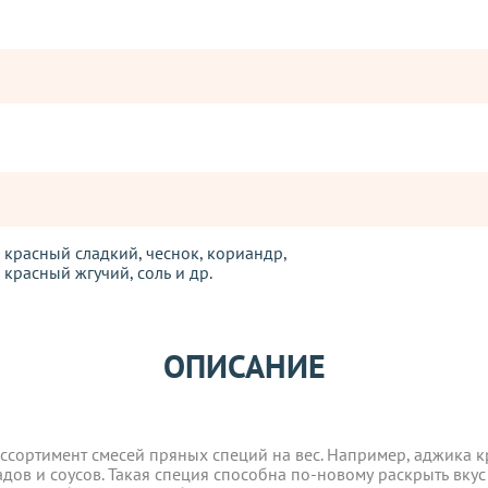
 красный сладкий, чеснок, кориандр,
 красный жгучий, соль и др.
Оставьте отзыв
ссортимент смесей пряных специй на вес. Например, аджика к
ОПИСАНИЕ
ператорами:
адов и соусов. Такая специя способна по-новому раскрыть вку
ат. Добавлять ее необходимо по вкусу за несколько минут до
ссортимент смесей пряных специй на вес. Например, аджика к
вары с категории "
ОПТ
", отправляются за счет клиента! Заказ
адов и соусов. Такая специя способна по-новому раскрыть вку
ия оплаты.
нты: жгучий перец, соль, кориандр, чеснок, красный сладкий 