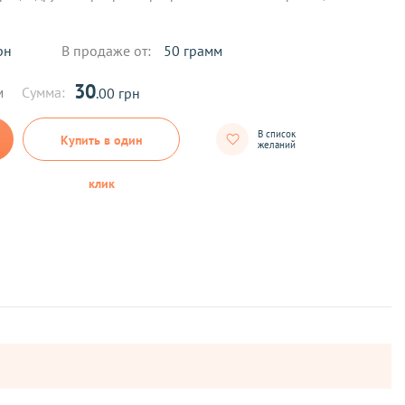
рн
В продаже от:
50 грамм
30
м
Сумма:
.00 грн
В список
Купить в один
желаний
клик