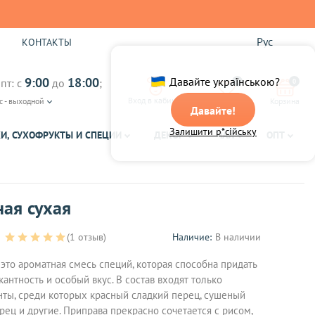
Рус
Ы
КОНТАКТЫ
9:00
18:00
Давайте українською?
пт: с
до
;
0
0
Вход в кабинет
с - выходной
Избранное
Корзина
Давайте!
Залишити р*сійську
И, СУХОФРУКТЫ И СПЕЦИИ
ДЕКОР
ЧАЙ
ОПТ
ая сухая
(1 отзыв)
Наличие:
В наличии
 это ароматная смесь специй, которая способна придать
нтность и особый вкус. В состав входят только
ты, среди которых красный сладкий перец, сушеный
ерец и другие. Приправа прекрасно сочетается с рисом,