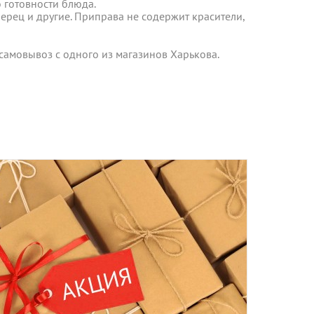
 готовности блюда.
перец и другие. Приправа не содержит красители,
 среды включительно.
 самовывоз с одного из магазинов Харькова.
 самовывоз с одного из магазинов Харькова.
ент прессованных дрожжей и товары по оптовым ценам.
м, Вы получите на следующий день после отправки заказа.
отреблению, возврату и обмену не подлежат.
та
ботку моих персональных данных