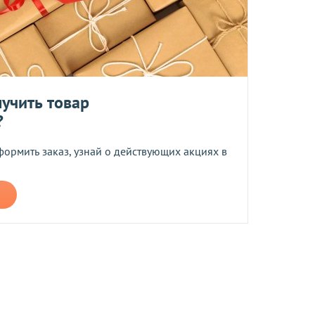
ером не более 10 мб
учить товар
?
 средств.
формить заказ, узнай о действующих акциях в