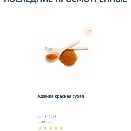
тветствии с требованиями законодательства. Возврат возможе
а товаров осуществляется по договоренности. Возврат/Обмен 
м же способом, которым была совершена оплата товара. 
Согл
надлежащего качества, если они относятся к категориям, ука
 обмену
.
On-line 
Аджика красная сухая
Виджет п
м.
оплаты,к
Арт: 540013
В наличии