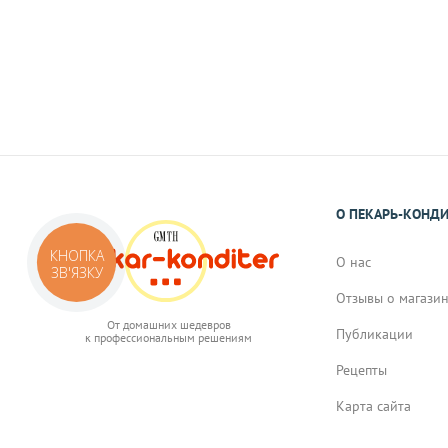
Реквизиты Вы получите в виде смс или 
подтверждения Вами заказа.
О ПЕКАРЬ-КОНД
КНОПКА
О нас
ЗВ'ЯЗКУ
Отзывы о магази
От домашних шедевров
Публикации
к профессиональным решениям
Рецепты
Карта сайта