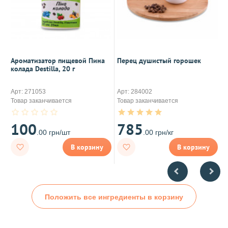
Ароматизатор пищевой Пина
Перец душистый горошек
П
колада Destilla, 20 г
Арт: 271053
Арт: 284002
А
Товар заканчивается
Товар заканчивается
В
100
785
.00 грн/шт
.00 грн/кг
В корзину
В корзину
Положить все ингредиенты в корзину