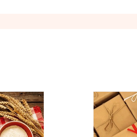
Оставьте отзыв
ператорами:
вары с категории "
ОПТ
", отправляются за счет клиента! Заказ
ия оплаты.
е, один раз в неделю -
в четверг
.
Оплата должна поступить до
вары с категории "
ОПТ
", отправляются за счет клиента!
УГУ