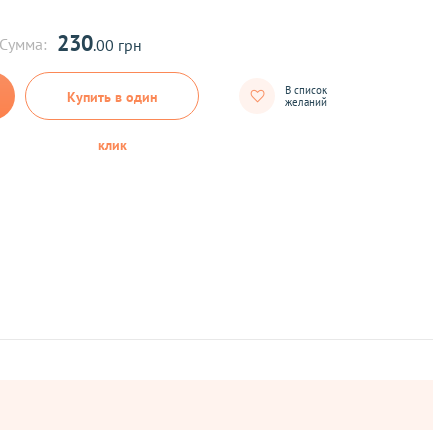
230
Сумма:
.00 грн
В список
Купить в один
желаний
клик