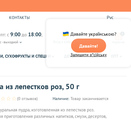
Рус
Ы
КОНТАКТЫ
9:00
18:00
Давайте українською?
пт: с
до
;
0
0
Вход в кабинет
с - выходной
Избранное
Корзина
Давайте!
Залишити р*сійську
И, СУХОФРУКТЫ И СПЕЦИИ
ДЕКОР
ЧАЙ
ОПТ
 из лепестков роз, 50 г
(0 отзывов)
Наличие:
Товар заканчивается
туральная пудра, изготовленная из лепестков роз.
я приготовления различных напитков, смузи, десертов,