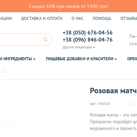
Скидка 10% при заказе от 1500 грн!
КАЦИИ
ДОСТАВКА И ОПЛАТА
О НАС
ПОМОЩЬ
ОТЗЫВ
+38 (050) 676-04-56
Пн-
+38 (096) 846-04-76
Сб-В
Другие операторы
И ИНГРЕДИЕНТЫ
ПИЩЕВЫЕ ДОБАВКИ И КРАСИТЕЛИ
ОРЕХ
 50 г
Розовая матча
Арт:
748010
Розовая матча – это на
Прекрасно подойдет дл
мороженого и прочего.