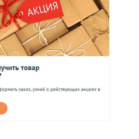
ент прессованных дрожжей и товары по оптовым ценам.
м, Вы получите на следующий день после отправки заказа.
отреблению, возврату и обмену не подлежат.
та
учить товар
?
ботку моих персональных данных
формить заказ, узнай о действующих акциях в
ером не более 10 мб