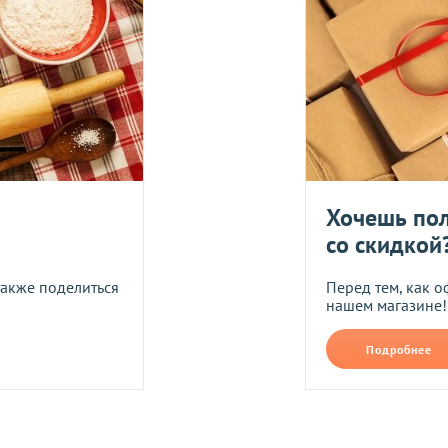
логистического оператора и не распространяется на ассортим
йствующих скидок.
дить статус доставки Вашего заказа логистическим операторо
ляется в течение 14 дней. Пищевые продукты, пригодные к уп
Укрпош
Хочешь пол
со скидкой
Я даю согласие на обра
также поделиться
Перед тем, как о
нашем магазине!
Прикрепить фото
В формате jpg, png, разм
Подробнее
ть следующим образом:
авлены Вам после звонка нашего менеджера.
лько при отправке Новой почтой).
очках самовывоза.