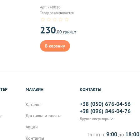
надлежащего качества, если они относятся к категориям, ука
Арт: 748010
 обмену
.
Товар заканчивается
230
.00 грн/шт
В корзину
On-line 
Виджет п
м.
оплаты,к
ИТЕР
МАГАЗИН
КОНТАКТЫ
+38 (050) 676-04-56
на почту, после
Каталог
+38 (096) 846-04-76
не
Доставка и оплата
Другие операторы
Акции
9:00
18:00
Пн-пт: с
до
Контакты