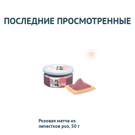
Оставить отзыв
ом может удерживаться комиссия за услуги перевода денежных
ПОСЛЕДНИЕ ПРОСМОТРЕННЫЕ
его качества согласно Закону
«О защите прав потребителей»
.
 получения товара покупателем.
ости.
Розовая матча из
тветствии с требованиями законодательства. Возврат возможе
лепестков роз, 50 г
а товаров осуществляется по договоренности. Возврат/Обмен 
м же способом, которым была совершена оплата товара. 
Согл