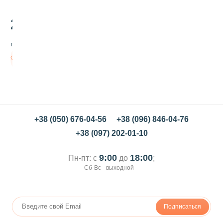
я
м
а
225
.00
т
ч
грн/шт
а
с
В
я
корзину
г
о
д
к
л
ю
+38 (050) 676-04-56
+38 (096) 846-04-76
к
+38 (097) 202-01-10
в
ы
,
9:00
18:00
Пн-пт: с
до
;
5
Сб-Вс - выходной
0
г
Подписаться