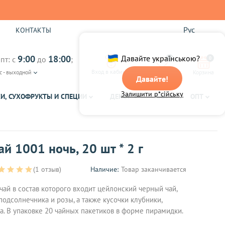
Рус
Ы
КОНТАКТЫ
9:00
18:00
Давайте українською?
пт: с
до
;
0
0
Вход в кабинет
с - выходной
Избранное
Корзина
Давайте!
Залишити р*сійську
И, СУХОФРУКТЫ И СПЕЦИИ
ДЕКОР
ЧАЙ
ОПТ
й 1001 ночь, 20 шт * 2 г
(1 отзыв)
Наличие:
Товар заканчивается
ай в состав которого входит цейлонский черный чай,
одсолнечника и розы, а также кусочки клубники,
ка. В упаковке 20 чайных пакетиков в форме пирамидки.