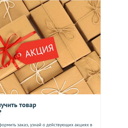
 среды включительно.
ент прессованных дрожжей и товары по оптовым ценам.
м, Вы получите на следующий день после отправки заказа.
отреблению, возврату и обмену не подлежат.
та
учить товар
?
ботку моих персональных данных
формить заказ, узнай о действующих акциях в