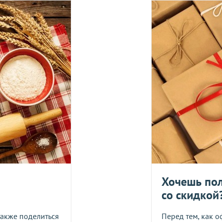
ия оплаты.
брать в руки
е, один раз в неделю -
в четверг
.
Оплата должна поступить до
вары с категории "
ОПТ
", отправляются за счет клиента!
УГУ
логистического оператора и не распространяется на ассортим
йствующих скидок.
дить статус доставки Вашего заказа логистическим операторо
ляется в течение 14 дней. Пищевые продукты, пригодные к уп
Укрпош
Хочешь пол
со скидкой
Я даю согласие на обра
также поделиться
Перед тем, как о