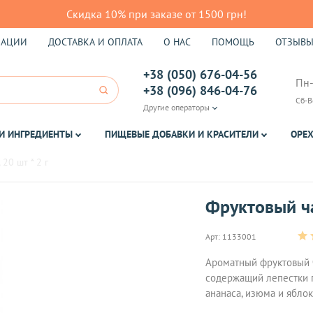
Скидка 10% при заказе от 1500 грн!
КАЦИИ
ДОСТАВКА И ОПЛАТА
О НАС
ПОМОЩЬ
ОТЗЫВ
+38 (050) 676-04-56
Пн-
+38 (096) 846-04-76
Сб-В
Другие операторы
И ИНГРЕДИЕНТЫ
ПИЩЕВЫЕ ДОБАВКИ И КРАСИТЕЛИ
ОРЕХ
20 шт * 2 г
Фруктовый ча
Арт:
1133001
Ароматный фруктовый ч
содержащий лепестки п
ананаса, изюма и ябло