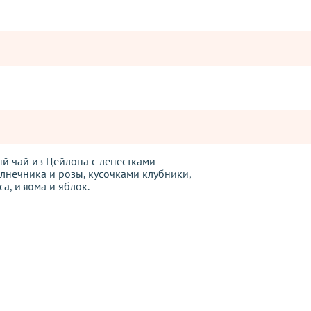
й чай из Цейлона с лепестками
лнечника и розы, кусочками клубники,
са, изюма и яблок.
Оставьте отзыв
ператорами:
вары с категории "
ОПТ
", отправляются за счет клиента! Заказ