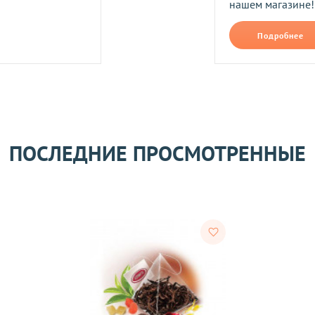
нашем магазине!
Прикрепить фото
В формате jpg, png, разм
Подробнее
ть следующим образом:
авлены Вам после звонка нашего менеджера.
лько при отправке Новой почтой).
очках самовывоза.
Оставить отзыв
ом может удерживаться комиссия за услуги перевода денежных
ПОСЛЕДНИЕ ПРОСМОТРЕННЫЕ
его качества согласно Закону
«О защите прав потребителей»
.
 получения товара покупателем.