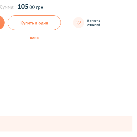
105
Сумма:
.00 грн
В список
Купить в один
желаний
клик