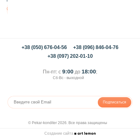
й
с
В
и
корзину
м
б
и
р
е
м
+38 (050) 676-04-56
+38 (096) 846-04-76
в
+38 (097) 202-01-10
с
т
и
9:00
18:00
Пн-пт: с
до
;
к
Сб-Вс - выходной
а
х
5
г
Подписаться
р
© Pekar-konditer 2026. Все права защищены
Создание сайта