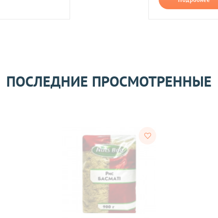
ть следующим образом:
авлены Вам после звонка нашего менеджера.
лько при отправке Новой почтой).
очках самовывоза.
Оставить отзыв
ом может удерживаться комиссия за услуги перевода денежных
ПОСЛЕДНИЕ ПРОСМОТРЕННЫЕ
его качества согласно Закону
«О защите прав потребителей»
.
 получения товара покупателем.
ости.