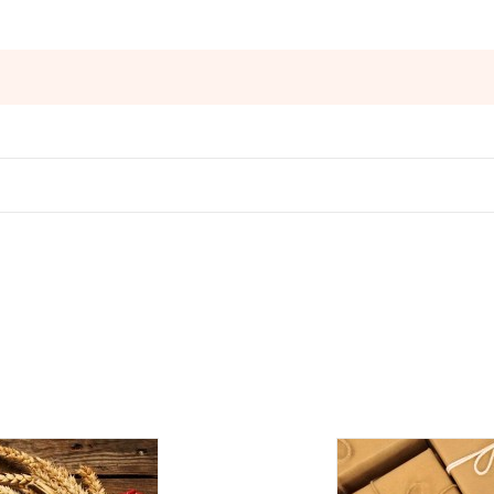
Оставьте отзыв
ператорами:
вары с категории "
ОПТ
", отправляются за счет клиента! Заказ
ия оплаты.
е, один раз в неделю -
в четверг
.
Оплата должна поступить до