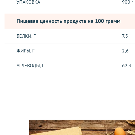
УПАКОВКА
900 г
Пищевая ценность продукта на 100 грамм
БЕЛКИ, Г
7,5
ЖИРЫ, Г
2,6
УГЛЕВОДЫ, Г
62,3
Отзывы о товаре
ДОСТАВКА
Отправка заказов, осуществляется такими логистическими о
Новая Почта
Бесплатно при оформлении заказа на сумму от 2500 грн.*! То
осуществляется в течение 5-ти дней с момента подтвержден
Укрпочта - заказ отправляется только по полной предоплат