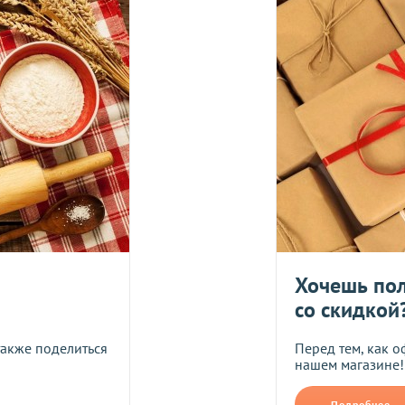
вары с категории "
ОПТ
", отправляются за счет клиента!
УГУ
логистического оператора и не распространяется на ассортим
йствующих скидок.
дить статус доставки Вашего заказа логистическим операторо
ляется в течение 14 дней. Пищевые продукты, пригодные к уп
Укрпош
Хочешь пол
со скидкой
Я даю согласие на обра
также поделиться
Перед тем, как о
нашем магазине!
Прикрепить фото
В формате jpg, png, разм
Подробнее