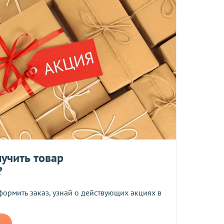
ент прессованных дрожжей и товары по оптовым ценам.
м, Вы получите на следующий день после отправки заказа.
отреблению, возврату и обмену не подлежат.
та
учить товар
?
ботку моих персональных данных
формить заказ, узнай о действующих акциях в
ером не более 10 мб