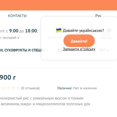
Рус
Ы
КОНТАКТЫ
9:00
18:00
Давайте українською?
пт: с
до
;
0
0
Вход в кабинет
с - выходной
Избранное
Корзина
Давайте!
Залишити р*сійську
И, СУХОФРУКТЫ И СПЕЦИИ
ДЕКОР
ЧАЙ
ОПТ
 900 г
(0 отзывов)
Наличие:
Нет в наличии
ннозернистый рис с уникальным вкусом и тонким
 витаминов, макро- и микроэлементов полезных для