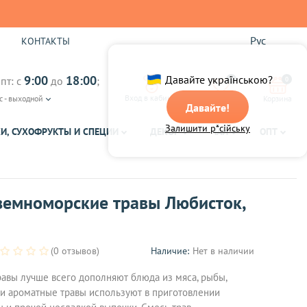
Рус
Ы
КОНТАКТЫ
9:00
18:00
Давайте українською?
пт: с
до
;
0
0
Вход в кабинет
с - выходной
Избранное
Корзина
Давайте!
Залишити р*сійську
И, СУХОФРУКТЫ И СПЕЦИИ
ДЕКОР
ЧАЙ
ОПТ
земноморские травы Любисток,
(0 отзывов)
Наличие:
Нет в наличии
авы лучше всего дополняют блюда из мяса, рыбы,
эти ароматные травы используют в приготовлении