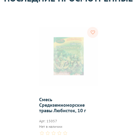
тветствии с требованиями законодательства. Возврат возможе
а товаров осуществляется по договоренности. Возврат/Обмен 
м же способом, которым была совершена оплата товара. 
Согл
надлежащего качества, если они относятся к категориям, ука
 обмену
.
On-line 
Виджет п
м.
оплаты,к
Смесь
Средиземноморские
травы Любисток, 10 г
Арт: 15057
на почту, после
Нет в наличии