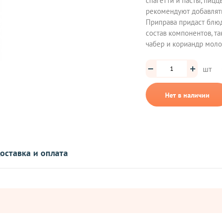
спагетти и пасты, пицц
рекомендуют добавлят
Приправа придаст блюд
состав компонентов, та
чабер и кориандр моло
шт
Нет в наличии
оставка и оплата