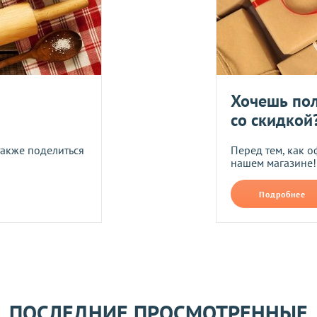
авлены Вам после звонка нашего менеджера.
лько при отправке Новой почтой).
очках самовывоза.
Оставить отзыв
ом может удерживаться комиссия за услуги перевода денежных
Хочешь пол
со скидкой
также поделиться
Перед тем, как о
нашем магазине!
его качества согласно Закону
«О защите прав потребителей»
.
Подробнее
 получения товара покупателем.
ости.
ПОСЛЕДНИЕ ПРОСМОТРЕННЫЕ