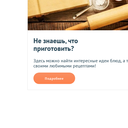
• На карту ПриватБанка по реквизитам, которые будут отпр
• Наложенным платежом при заказе на сумму от 500 грн (то
• Наличными или через терминал при получении товара в т
• При помощи системы мгновенных платежей LiqPay.
При оплате по реквизитам и через платежные системы банк
Не знаешь, что
приготовить?
Возврат и обмен
Здесь можно найти интересные идеи блюд, а 
своими любимыми рецептами!
Компания осуществляет возврат и обмен товаров надлежащ
Подробнее
Сроки возврата и обмена
Возврат и обмен товаров возможен в течение
14 дней
после
Обратная доставка товаров
осуществляется по договоренн
Условия возврата для товаров надлежащего качества