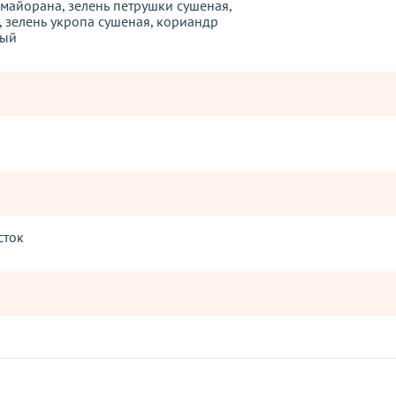
 майорана, зелень петрушки сушеная,
, зелень укропа сушеная, кориандр
тый
сток