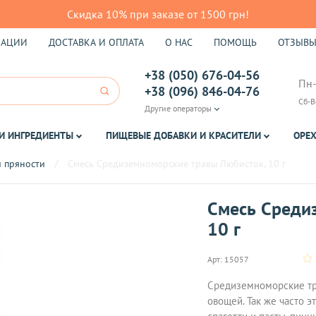
Скидка 10% при заказе от 1500 грн!
КАЦИИ
ДОСТАВКА И ОПЛАТА
О НАС
ПОМОЩЬ
ОТЗЫВ
+38 (050) 676-04-56
Пн-
+38 (096) 846-04-76
Сб-В
Другие операторы
И ИНГРЕДИЕНТЫ
ПИЩЕВЫЕ ДОБАВКИ И КРАСИТЕЛИ
ОРЕХ
 пряности
Смесь Средиземноморские травы Любисток, 10 г
Смесь Среди
10 г
Арт:
15057
Средиземноморские тр
овощей. Так же часто 