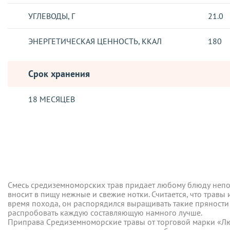
УГЛЕВОДЫ, Г
21.0
ЭНЕРГЕТИЧЕСКАЯ ЦЕННОСТЬ, ККАЛ
180
Срок хранения
18 МЕСЯЦЕВ
Отзывы о товаре
ДОСТАВКА
Смесь средиземноморских трав придает любому блюду непов
Отправка заказов, осуществляется такими логистическими о
вносит в пищу нежные и свежие нотки. Считается, что трав
время похода, он распорядился выращивать такие пряности в
Новая Почта
распробовать каждую составляющую намного лучше.
Смесь средиземноморских трав придает любому блюду непов
Бесплатно при оформлении заказа на сумму от 2500 грн.*! То
вносит в пищу нежные и свежие нотки. Считается, что трав
осуществляется в течение 5-ти дней с момента подтвержден
Приправа Средиземноморские травы от торговой марки «Люб
время похода, он распорядился выращивать такие пряности в
приготовления пиццы, омлета, лазаньи, рыбы, птицы, овощны
распробовать каждую составляющую намного лучше.
Укрпочта - заказ отправляется только по полной предоплат
Приправа Средиземноморские травы от торговой марки «Люб
ступке или в руках. Так аромат трав полностью раскроется.