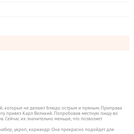
й, которые не делают блюдо острым и пряным. Приправа
ропу привез Карл Великий. Попробовав местную пищу во
в. Сейчас их значительно меньше, что позволяет
й, которые не делают блюдо острым и пряным. Приправа
ы отправляются в понедельник, вторник и четверг. Отправка
ропу привез Карл Великий. Попробовав местную пищу во
чабер, укроп, кориандр. Она прекрасно подойдет для
в. Сейчас их значительно меньше, что позволяет
дуется незадолго до готовности, предварительно растерев в
 среды включительно.
чабер, укроп, кориандр. Она прекрасно подойдет для