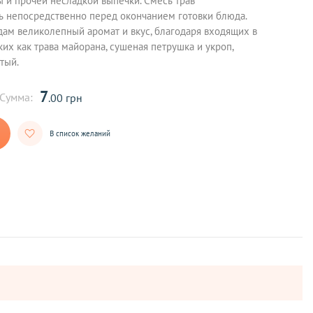
ы и прочей несладкой выпечки. Смесь трав
ь непосредственно перед окончанием готовки блюда.
ам великолепный аромат и вкус, благодаря входящих в
ких как трава майорана, сушеная петрушка и укроп,
тый.
7
Сумма:
.00 грн
В список желаний