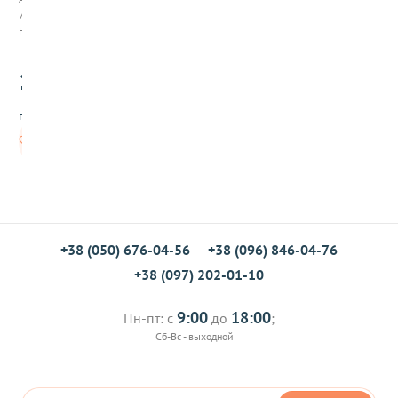
п
794112
к
Нет в наличии
а
П
1300
а
.00
л
о
грн/шт
ч
к
Нет в
а
наличии
2
5
к
г
+38 (050) 676-04-56
+38 (096) 846-04-76
+38 (097) 202-01-10
9:00
18:00
Пн-пт: с
до
;
Сб-Вс - выходной