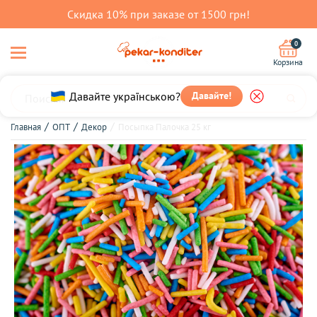
Скидка 10% при заказе от 1500 грн!
0
Корзина
Давайте українською?
Давайте!
Главная
ОПТ
Декор
Посыпка Палочка 25 кг