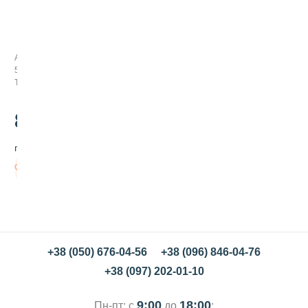
К
р
а
с
Арт:
и
504004
т
Товар заканчивается
е
л
ь
88
.00
г
е
грн/шт
л
е
В
в
корзину
ы
й
г
о
л
у
+38 (050) 676-04-56
+38 (096) 846-04-76
б
+38 (097) 202-01-10
о
й
н
9:00
18:00
Пн-пт: с
до
;