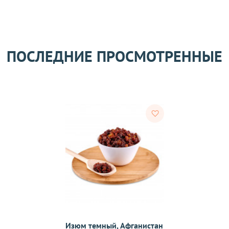
 получения товара покупателем.
ости.
ПОСЛЕДНИЕ ПРОСМОТРЕННЫЕ
тветствии с требованиями законодательства. Возврат возможе
а товаров осуществляется по договоренности. Возврат/Обмен 
м же способом, которым была совершена оплата товара. 
Согл
надлежащего качества, если они относятся к категориям, ука
 обмену
.
On-line 
Виджет п
Изюм темный, Афганистан
м.