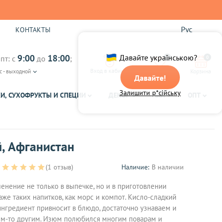
Рус
Ы
КОНТАКТЫ
9:00
18:00
Давайте українською?
пт: с
до
;
0
0
Вход в кабинет
с - выходной
Избранное
Корзина
Давайте!
Залишити р*сійську
И, СУХОФРУКТЫ И СПЕЦИИ
ДЕКОР
ЧАЙ
ОПТ
, Афганистан
(1 отзыв)
Наличие:
В наличии
нение не только в выпечке, но и в приготовлении
аже таких напитков, как морс и компот. Кисло-сладкий
ингредиент привносит в блюдо, достаточно узнаваем и
чем-то другим. Изюм полюбился многим поварам и