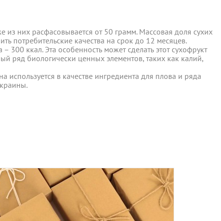
– 300 ккал. Эта особенность может сделать этот сухофрукт
 из них расфасовывается от 50 грамм. Массовая доля сухих
ы отправляются в понедельник, вторник и четверг. Отправка
ый ряд биологически ценных элементов, таких как калий,
ить потребительские качества на срок до 12 месяцев.
– 300 ккал. Эта особенность может сделать этот сухофрукт
ый ряд биологически ценных элементов, таких как калий,
 среды включительно.
а используется в качестве ингредиента для плова и ряда
а используется в качестве ингредиента для плова и ряда
Украины.
Украины.
ент прессованных дрожжей и товары по оптовым ценам.
м, Вы получите на следующий день после отправки заказа.
отреблению, возврату и обмену не подлежат.
та