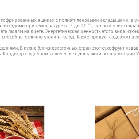
ь людям на диете. Энергетическая ценность этого вида изюма 
в гофрированных ящиках с полиэтиленовыми вкладышами, а уже
вары с категории "
ОПТ
", отправляются за счет клиента! Заказ
способны отлично утолить голод. Также продукт содержит цел
обходимо при температуре от 5 до 20 ˚С, это позволит сохран
ия оплаты.
ь людям на диете. Энергетическая ценность этого вида изюма 
т изюм.
способны отлично утолить голод. Также продукт содержит цел
е, один раз в неделю -
в четверг
.
Оплата должна поступить до
лиями. В кухне ближневосточных стран этот сухофрукт издавн
лиями. В кухне ближневосточных стран этот сухофрукт издавн
вары с категории "
ОПТ
", отправляются за счет клиента!
-Кондитер в удобном количестве с доставкой по территории 
-Кондитер в удобном количестве с доставкой по территории 
УГУ
логистического оператора и не распространяется на ассортим
йствующих скидок.
дить статус доставки Вашего заказа логистическим операторо
ляется в течение 14 дней. Пищевые продукты, пригодные к уп
Укрпош