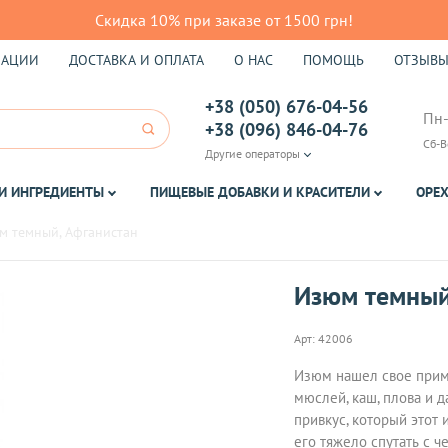
Скидка 10% при заказе от 1500 грн!
КАЦИИ
ДОСТАВКА И ОПЛАТА
О НАС
ПОМОЩЬ
ОТЗЫВ
+38 (050) 676-04-56
Пн-
+38 (096) 846-04-76
Сб-В
Другие операторы
И ИНГРЕДИЕНТЫ
ПИЩЕВЫЕ ДОБАВКИ И КРАСИТЕЛИ
ОРЕХ
м темный, Афганистан
Изюм темный
Арт:
42006
Изюм нашел свое приме
мюслей, каш, плова и д
привкус, который этот 
его тяжело спутать с 