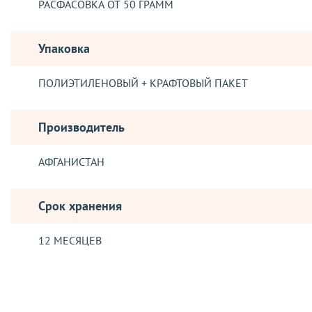
РАСФАСОВКА ОТ 50 ГРАММ
Упаковка
ПОЛИЭТИЛЕНОВЫЙ + КРАФТОВЫЙ ПАКЕТ
Производитель
АФГАНИСТАН
Срок хранения
12 МЕСЯЦЕВ
Отзывы о товаре
ДОСТАВКА
Изюм темный импортируется в нашу страну из Узбекистана 
Время приготовления: 2 часа
Отправка заказов, осуществляется такими логистическими о
веществ в продукте – минимум 82 %. Хранить изюм темный не