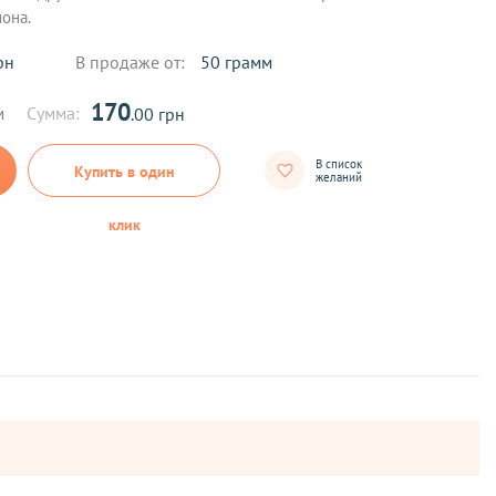
она.
рн
В продаже от:
50 грамм
170
м
Сумма:
.00 грн
В список
Купить в один
желаний
клик