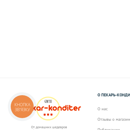
На карту Приват Банка.
Реквизиты Вы получите в виде смс или 
подтверждения Вами заказа.
О ПЕКАРЬ-КОНД
КНОПКА
О нас
ЗВ'ЯЗКУ
Отзывы о магази
От домашних шедевров
Публикации