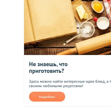
ОПЛАТА
Минимальная стоимость заказа на сайте - 400 грн.
Заказы, оформленные в нашем магазине, Вы можете оплати
• На карту ПриватБанка по реквизитам, которые будут отпр
• Наложенным платежом при заказе на сумму от 500 грн (то
• Наличными или через терминал при получении товара в т
• При помощи системы мгновенных платежей LiqPay.
Не знаешь, что
При оплате по реквизитам и через платежные системы банк
приготовить?
Здесь можно найти интересные идеи блюд, а 
Возврат и обмен
своими любимыми рецептами!
Подробнее
Компания осуществляет возврат и обмен товаров надлежащ