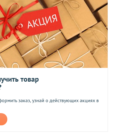
ботку моих персональных данных
ером не более 10 мб
учить товар
 средств.
?
формить заказ, узнай о действующих акциях в