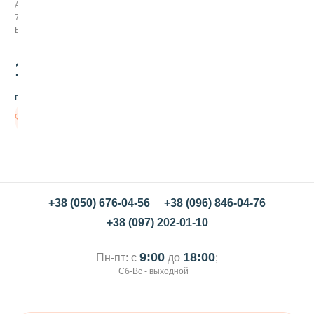
т
Арт:
р
704010
и
В наличии
т
Ф
и
190
.00
т
ф
грн/шт
о
р
В
м
корзину
а
5
0
0
г
+38 (050) 676-04-56
+38 (096) 846-04-76
+38 (097) 202-01-10
9:00
18:00
Пн-пт: с
до
;
Сб-Вс - выходной