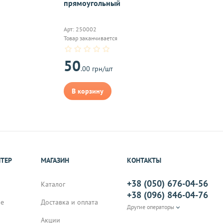
On-line 
прямоугольный
Виджет п
м.
оплаты,к
Арт: 250002
Товар заканчивается
50
.00 грн/шт
на почту, после
В корзину
ИТЕР
МАГАЗИН
КОНТАКТЫ
+38 (050) 676-04-56
Каталог
+38 (096) 846-04-76
не
Доставка и оплата
Другие операторы
Акции