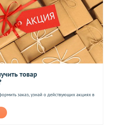
та
ботку моих персональных данных
ером не более 10 мб
учить товар
?
 средств.
формить заказ, узнай о действующих акциях в