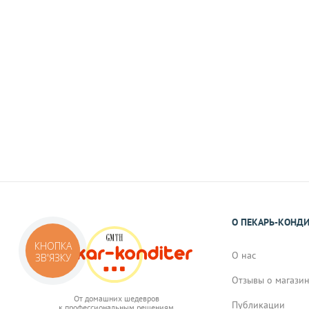
Наличными
При самовывозе или доставке курьеро
На карту Приват Банка.
Реквизиты Вы получите в виде смс или 
подтверждения Вами заказа.
О ПЕКАРЬ-КОНД
КНОПКА
О нас
ЗВ'ЯЗКУ
Отзывы о магази
От домашних шедевров
Публикации
к профессиональным решениям