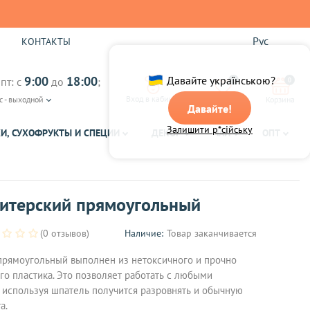
Рус
Ы
КОНТАКТЫ
9:00
18:00
Давайте українською?
пт: с
до
;
0
0
Вход в кабинет
с - выходной
Избранное
Корзина
Давайте!
Залишити р*сійську
И, СУХОФРУКТЫ И СПЕЦИИ
ДЕКОР
ЧАЙ
ОПТ
итерский прямоугольный
(0 отзывов)
Наличие:
Товар заканчивается
прямоугольный выполнен из нетоксичного и прочно
го пластика. Это позволяет работать с любыми
ь используя шпатель получится разровнять и обычную
а.