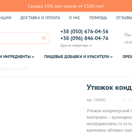
Скидка 10% при заказе от 1500 грн!
КАЦИИ
ДОСТАВКА И ОПЛАТА
О НАС
ПОМОЩЬ
ОТЗЫВ
+38 (050) 676-04-56
Пн-
+38 (096) 846-04-76
Сб-В
Другие операторы
И ИНГРЕДИЕНТЫ
ПИЩЕВЫЕ ДОБАВКИ И КРАСИТЕЛИ
ОРЕХ
прямоугольный
Утюжок конд
Арт:
250002
Утюжок кондитерский 
материала – кулинарно
ингредиентами, то ест
кремовую обтяжку торт