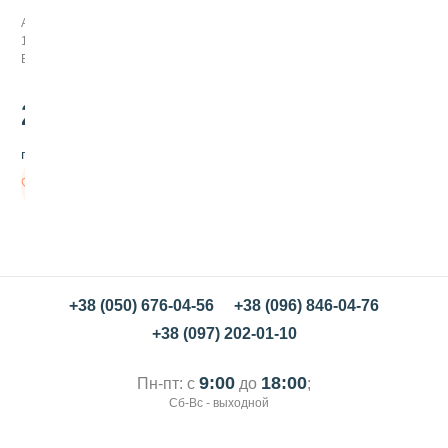
л
Арт:
к
110010
а
В наличии
с
и
л
220
.00
и
к
грн/шт
о
н
В
о
корзину
в
а
я
4
5
с
+38 (050) 676-04-56
+38 (096) 846-04-76
м
+38 (097) 202-01-10
9:00
18:00
Пн-пт: с
до
;
Сб-Вс - выходной