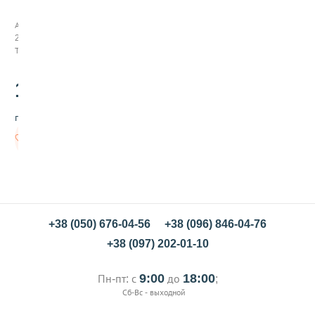
л
и
Арт:
к
238081
о
Товар заканчивается
н
о
в
110
.00
а
я
грн/шт
ф
о
В
р
корзину
м
а
К
р
у
г
+38 (050) 676-04-56
+38 (096) 846-04-76
d
+38 (097) 202-01-10
=
1
8
9:00
18:00
Пн-пт: с
до
;
с
Сб-Вс - выходной
м
,