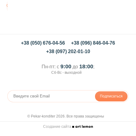
а
В
ш
корзину
л
ы
к
а
+38 (050) 676-04-56
+38 (096) 846-04-76
+38 (097) 202-01-10
9:00
18:00
Пн-пт: с
до
;
Сб-Вс - выходной
Подписаться
© Pekar-konditer 2026. Все права защищены
Создание сайта