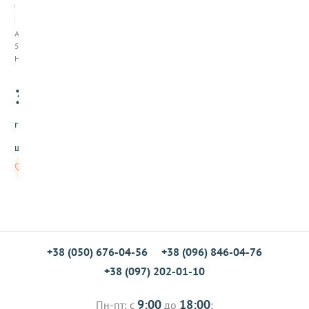
о
р
м
Арт:
а
520019
т
Нет в наличии
ю
л
3
ь
.50
п
а
грн/
н
д
шт
л
я
Нет в
наличии
м
а
ф
ф
и
н
+38 (050) 676-04-56
+38 (096) 846-04-76
о
в
+38 (097) 202-01-10
с
и
н
9:00
18:00
Пн-пт: с
до
;