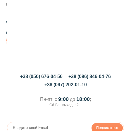
с
Нет в наличии
л
и
в
425
.00
в
я
грн/шт
л
е
Нет в
н
наличии
ы
й
5
к
г
+38 (050) 676-04-56
+38 (096) 846-04-76
+38 (097) 202-01-10
9:00
18:00
Пн-пт: с
до
;
Сб-Вс - выходной
Подписаться