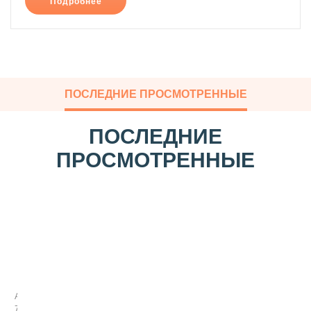
Подробнее
ПОСЛЕДНИЕ ПРОСМОТРЕННЫЕ
ПОСЛЕДНИЕ
ПРОСМОТРЕННЫЕ
Ч
е
р
н
Арт:
о
794137