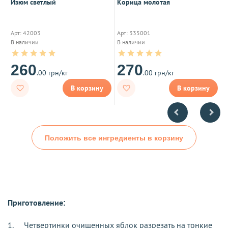
ra
Изюм светлый
Корица молотая
М
Арт: 42003
Арт: 335001
А
В наличии
В наличии
Т
260
270
.00 грн/кг
.00 грн/кг
В корзину
В корзину
Положить все ингредиенты в корзину
Приготовление:
1.
Четвертинки очищенных яблок разрезать на тонкие