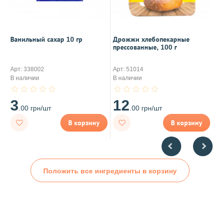
Ванильный сахар 10 гр
Дрожжи хлебопекарные
И
прессованные, 100 г
Арт: 338002
Арт: 51014
А
В наличии
В наличии
В
3
12
.00 грн/шт
.00 грн/шт
В корзину
В корзину
Положить все ингредиенты в корзину