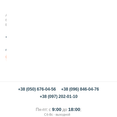
е
н
ч
Арт:
и
63003
к
В наличии
70
.00
грн/шт
В
корзину
+38 (050) 676-04-56
+38 (096) 846-04-76
+38 (097) 202-01-10
9:00
18:00
Пн-пт: с
до
;
Сб-Вс - выходной