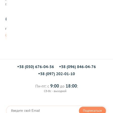
ч
В наличии
к
и
60
д
.00
л
я
грн/шт
в
ы
В
п
корзину
е
к
а
н
и
я
+38 (050) 676-04-56
+38 (096) 846-04-76
+38 (097) 202-01-10
9:00
18:00
Пн-пт: с
до
;
Сб-Вс - выходной
Подписаться