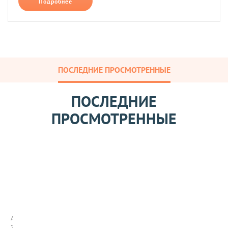
Подробнее
ПОСЛЕДНИЕ ПРОСМОТРЕННЫЕ
ПОСЛЕДНИЕ
ПРОСМОТРЕННЫЕ
Т
р
у
б
Арт:
о
361015