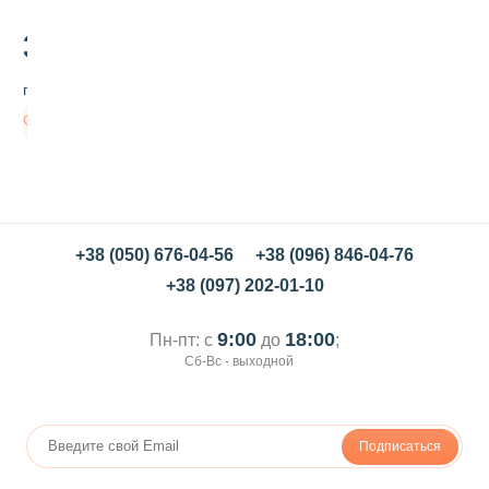
т
д
30
.00
л
я
грн/шт
т
о
В
р
корзину
т
а
С
о
л
н
+38 (050) 676-04-56
+38 (096) 846-04-76
ц
+38 (097) 202-01-10
е
9:00
18:00
Пн-пт: с
до
;
Сб-Вс - выходной
Подписаться