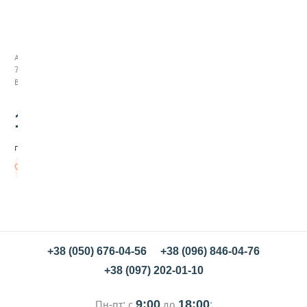
С
м
е
с
Арт:
ь
794012
д
В наличии
л
я
в
1850
.00
ы
п
грн/шт
е
ч
В
к
корзину
и
Ф
о
к
а
ч
+38 (050) 676-04-56
+38 (096) 846-04-76
ч
+38 (097) 202-01-10
а
с
о
9:00
18:00
Пн-пт: с
до
;