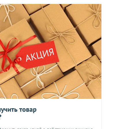
ы отправляются в понедельник, вторник и четверг. Отправка
 среды включительно.
ент прессованных дрожжей и товары по оптовым ценам.
м, Вы получите на следующий день после отправки заказа.
отреблению, возврату и обмену не подлежат.
та
учить товар
?
ботку моих персональных данных