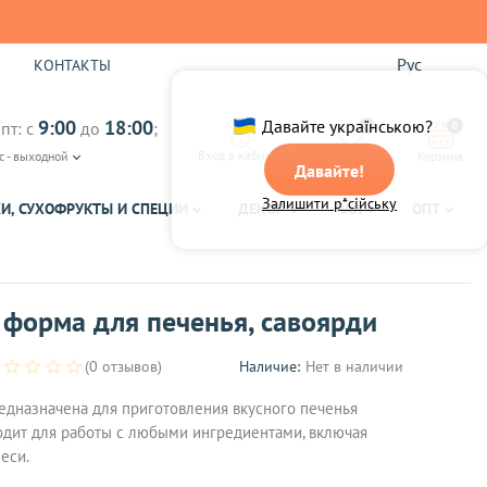
Рус
Ы
КОНТАКТЫ
9:00
18:00
Давайте українською?
пт: с
до
;
0
0
Вход в кабинет
с - выходной
Избранное
Корзина
Давайте!
Залишити р*сійську
И, СУХОФРУКТЫ И СПЕЦИИ
ДЕКОР
ЧАЙ
ОПТ
форма для печенья, савоярди
(0 отзывов)
Наличие:
Нет в наличии
дназначена для приготовления вкусного печенья
дит для работы с любыми ингредиентами, включая
еси.