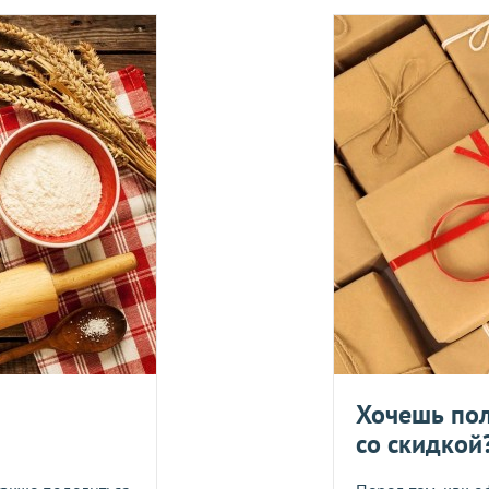
вары с категории "
ОПТ
", отправляются за счет клиента! Заказ
ия оплаты.
е, один раз в неделю -
в четверг
.
Оплата должна поступить до
вары с категории "
ОПТ
", отправляются за счет клиента!
УГУ
логистического оператора и не распространяется на ассортим
йствующих скидок.
дить статус доставки Вашего заказа логистическим операторо
ляется в течение 14 дней. Пищевые продукты, пригодные к уп
Укрпош
Хочешь пол
со скидкой
Я даю согласие на обра