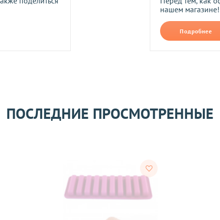
также поделиться
Перед тем, как о
нашем магазине!
Прикрепить фото
В формате jpg, png, разм
Подробнее
ть следующим образом:
авлены Вам после звонка нашего менеджера.
лько при отправке Новой почтой).
очках самовывоза.
Оставить отзыв
ом может удерживаться комиссия за услуги перевода денежных
ПОСЛЕДНИЕ ПРОСМОТРЕННЫЕ
его качества согласно Закону
«О защите прав потребителей»
.
 получения товара покупателем.