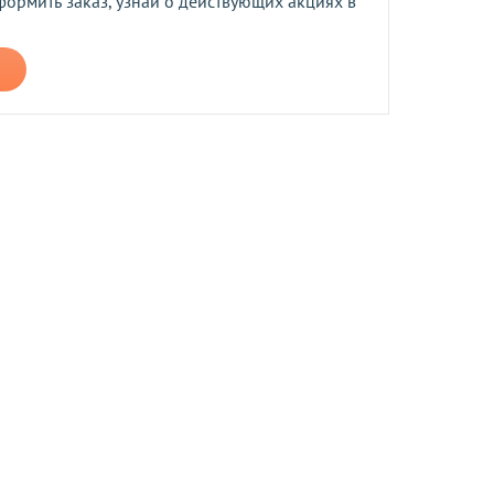
формить заказ, узнай о действующих акциях в
ером не более 10 мб
 средств.