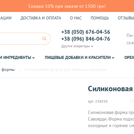
Скидка 10% при заказе от 1500 грн!
КАЦИИ
ДОСТАВКА И ОПЛАТА
О НАС
ПОМОЩЬ
ОТЗЫВ
+38 (050) 676-04-56
Пн-
+38 (096) 846-04-76
Сб-В
Другие операторы
И ИНГРЕДИЕНТЫ
ПИЩЕВЫЕ ДОБАВКИ И КРАСИТЕЛИ
ОРЕХ
е формы
Силиконовая форма для печенья, савоярди
Силиконовая 
Арт:
238038
Силиконовая форма пре
Савоярди. Форма подхо
холодные и горячие см