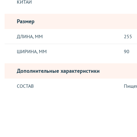
КИТАЙ
Размер
ДЛИНА, ММ
255
ШИРИНА, ММ
90
Дополнительные характеристики
СОСТАВ
Пищев
Отзывы о товаре
ДОСТАВКА
Отправка заказов, осуществляется такими логистическими о
Новая Почта