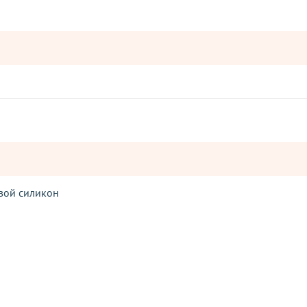
ой силикон
Оставьте отзыв
ператорами: