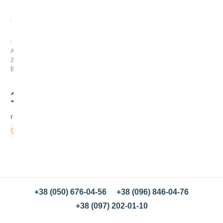
С
и
л
и
Арт:
к
237037
о
В наличии
н
о
в
110
.00
а
я
грн/шт
ф
о
В
р
корзину
м
а
д
л
я
х
+38 (050) 676-04-56
+38 (096) 846-04-76
л
+38 (097) 202-01-10
е
б