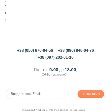
ф
25
.00
и
г
грн/шт
у
р
Нет в
к
наличии
и
П
и
н
г
в
+38 (050) 676-04-56
+38 (096) 846-04-76
и
+38 (097) 202-01-10
н
ы
9:00
18:00
Пн-пт: с
до
;
Сб-Вс - выходной
Подписаться
© Pekar-konditer 2026. Все права защищены